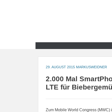
Zum
Inhalt
springen
Zum
Inhalt
springen
29. AUGUST 2015
MARKUSWEIDNER
2.000 Mal SmartPho
LTE für Biebergem
Zum Mobile World Congress (MWC) i