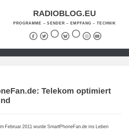
RADIOBLOG.EU
PROGRAMME – SENDER – EMPFANG – TECHNIK
Threads
RSS-
Facebook
X
BlueSky
Instagram
YouTube
Feed
(Twitter)
neFan.de: Telekom optimiert
ünd
m Februar 2011 wurde SmartPhoneFan.de ins Leben