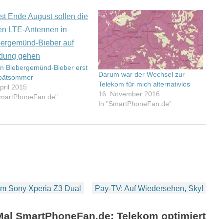
in Biebergemünd-Bieber erst
Darum war der Wechsel zur
pätsommer
Telekom für mich alternativlos
pril 2015
16. November 2016
SmartPhoneFan.de"
In "SmartPhoneFan.de"
dem Sony Xperia Z3 Dual
Pay-TV: Auf Wiedersehen, Sky!
Mal SmartPhoneFan.de: Telekom optimiert