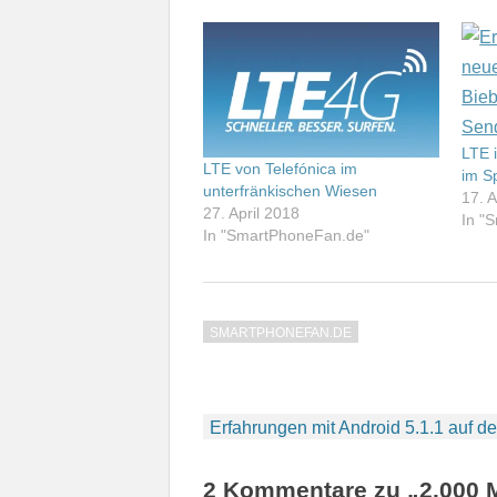
LTE 
LTE von Telefónica im
im S
unterfränkischen Wiesen
17. A
27. April 2018
In "
In "SmartPhoneFan.de"
SMARTPHONEFAN.DE
Beitragsnavigation
Erfahrungen mit Android 5.1.1 auf 
2 Kommentare zu „2.000 