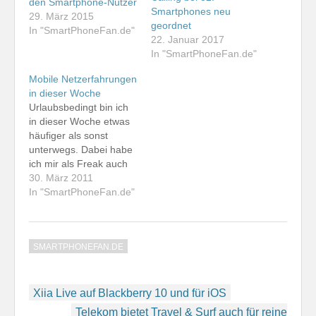
den Smartphone-Nutzer
Smartphones neu
29. März 2015
geordnet
In "SmartPhoneFan.de"
22. Januar 2017
In "SmartPhoneFan.de"
Mobile Netzerfahrungen
in dieser Woche
Urlaubsbedingt bin ich
in dieser Woche etwas
häufiger als sonst
unterwegs. Dabei habe
ich mir als Freak auch
die Versorgung in den
30. März 2011
vier deutschen
In "SmartPhoneFan.de"
Mobilfunknetzen
angesehen. Am Montag
war ich im Wertheim
SMARTPHONEFAN.DE
Village, wo mit o2 keine
Datendienste nutzbar
waren. Nicht einmal ein
Beitragsnavigation
GPRS-Träger wurde
Xiia Live auf Blackberry 10 und für iOS
gefunden. Diesen Effekt
Telekom bietet Travel & Surf auch für reine