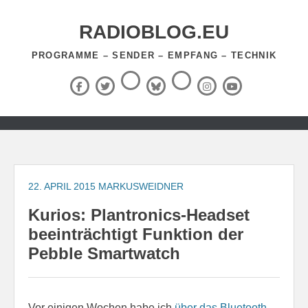
Zum
Inhalt
RADIOBLOG.EU
springen
PROGRAMME – SENDER – EMPFANG – TECHNIK
Threads
RSS-
Facebook
X
BlueSky
Instagram
YouTube
Feed
(Twitter)
Zum
Inhalt
springen
22. APRIL 2015
MARKUSWEIDNER
Kurios: Plantronics-Headset
beeinträchtigt Funktion der
Pebble Smartwatch
Vor einigen Wochen habe ich
über das Bluetooth-