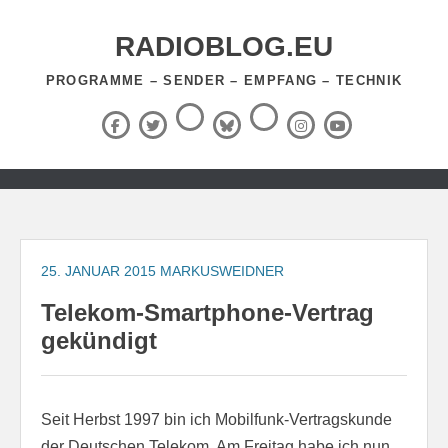
Zum
Inhalt
RADIOBLOG.EU
springen
PROGRAMME – SENDER – EMPFANG – TECHNIK
Threads
RSS-
Facebook
X
BlueSky
Instagram
YouTube
Feed
(Twitter)
Zum
Inhalt
springen
25. JANUAR 2015
MARKUSWEIDNER
Telekom-Smartphone-Vertrag
gekündigt
Seit Herbst 1997 bin ich Mobilfunk-Vertragskunde
der Deutschen Telekom. Am Freitag habe ich nun