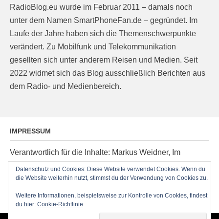
RadioBlog.eu wurde im Februar 2011 – damals noch
unter dem Namen SmartPhoneFan.de – gegründet. Im
Laufe der Jahre haben sich die Themenschwerpunkte
verändert. Zu Mobilfunk und Telekommunikation
gesellten sich unter anderem Reisen und Medien. Seit
2022 widmet sich das Blog ausschließlich Berichten aus
dem Radio- und Medienbereich.
IMPRESSUM
Verantwortlich für die Inhalte: Markus Weidner, Im
Ziegelacker 20, D-63599 Biebergemünd, E-Mail:
Datenschutz und Cookies: Diese Website verwendet Cookies. Wenn du
die Website weiterhin nutzt, stimmst du der Verwendung von Cookies zu.
post@radioblog.eu
Technik und Administration: Thomas Michel
Weitere Informationen, beispielsweise zur Kontrolle von Cookies, findest
du hier:
Cookie-Richtlinie