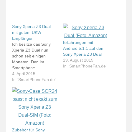
Sony Xperia Z3 Dual
mit gutem UKW-
Empfänger
Erfahrungen mit
Ich besitze das Sony
Android 5.1.1 auf dem
Xperia Z3 Dual nun
Sony Xperia Z3 Dual
schon seit einigen
29. August 2015
Monaten. Den im
In "SmartPhoneFan.de"
Smartphone
integrierten UKW-
4. April 2015
Empfänger habe ich bis
In "SmartPhoneFan.de"
heute nicht benötigt.
Wie ich heute feststelle,
ist dieser aber wirklich
sehr gut. Bei vielen
anderen Smartphones
ist mittlerweile gar kein
Radio-Empfänger mehr
integriert, bei anderen
Zubehör für Sony