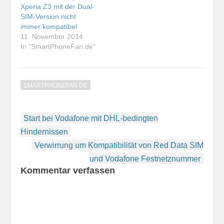
Geräten taugt dieser
Xperia Z3 mit der Dual-
nur…
SIM-Version nicht
immer kompatibel
11. November 2014
In "SmartPhoneFan.de"
SMARTPHONEFAN.DE
Beitragsnavigation
Start bei Vodafone mit DHL-bedingten
Hindernissen
Verwirrung um Kompatibilität von Red Data SIM
und Vodafone Festnetznummer
Kommentar verfassen