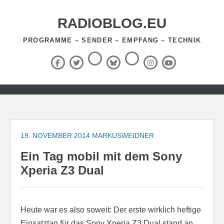
Zum
Inhalt
RADIOBLOG.EU
springen
PROGRAMME – SENDER – EMPFANG – TECHNIK
Threads
RSS-
Facebook
X
BlueSky
Instagram
YouTube
Feed
(Twitter)
Zum
Inhalt
springen
19. NOVEMBER 2014
MARKUSWEIDNER
Ein Tag mobil mit dem Sony
Xperia Z3 Dual
Heute war es also soweit: Der erste wirklich heftige
Einsatztag für das Sony Xperia Z3 Dual stand an.