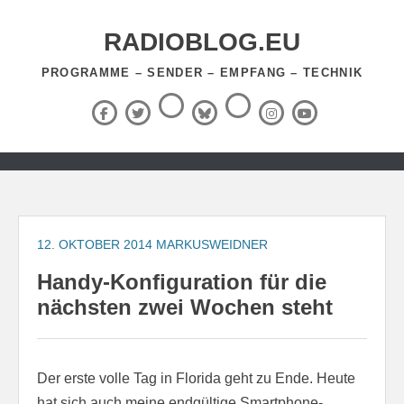
Zum
Inhalt
RADIOBLOG.EU
springen
PROGRAMME – SENDER – EMPFANG – TECHNIK
Threads
RSS-
Facebook
X
BlueSky
Instagram
YouTube
Feed
(Twitter)
Zum
Inhalt
springen
12. OKTOBER 2014
MARKUSWEIDNER
Handy-Konfiguration für die
nächsten zwei Wochen steht
Der erste volle Tag in Florida geht zu Ende. Heute
hat sich auch meine endgültige Smartphone-