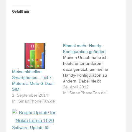
Gefällt mir:
Einmal mehr: Handy-
Konfiguration geändert
Meinen Urlaub habe ich
heute unter anderem
dazu genutzt, um meine
Meine aktuellen
Handy-Konfiguration zu
Smartphones – Teil 7:
ändern. Dabei bleibt
Motorola Moto G Dual-
das Apple iPhone 4S
24. April 2012
SIM
weiterhin mein
In "SmartPhoneFan.de"
1. September 2014
Smartphone für den
In "SmartPhoneFan.de"
Telekom-Vertrag und
den Blackberry Bold
9700 setze ich weiterhin
mit o2 ein. Das
Software-Update für
Samsung Galaxy Note