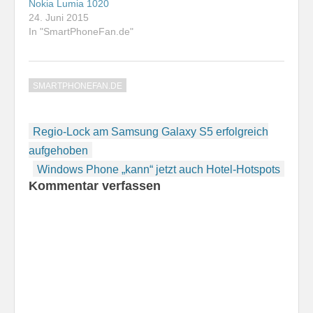
Nokia Lumia 1020
ist ab sofort zusätzlich
24. Juni 2015
für o2 im Einsatz. Ich…
In "SmartPhoneFan.de"
SMARTPHONEFAN.DE
Beitragsnavigation
Regio-Lock am Samsung Galaxy S5 erfolgreich
aufgehoben
Windows Phone „kann“ jetzt auch Hotel-Hotspots
Kommentar verfassen