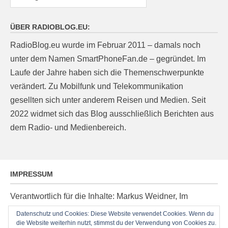
ÜBER RADIOBLOG.EU:
RadioBlog.eu wurde im Februar 2011 – damals noch
unter dem Namen SmartPhoneFan.de – gegründet. Im
Laufe der Jahre haben sich die Themenschwerpunkte
verändert. Zu Mobilfunk und Telekommunikation
gesellten sich unter anderem Reisen und Medien. Seit
2022 widmet sich das Blog ausschließlich Berichten aus
dem Radio- und Medienbereich.
IMPRESSUM
Verantwortlich für die Inhalte: Markus Weidner, Im
Ziegelacker 20, D-63599 Biebergemünd, E-Mail:
Datenschutz und Cookies: Diese Website verwendet Cookies. Wenn du
die Website weiterhin nutzt, stimmst du der Verwendung von Cookies zu.
post@radioblog.eu