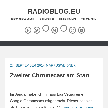
Zum
Inhalt
RADIOBLOG.EU
springen
PROGRAMME – SENDER – EMPFANG – TECHNIK
Threads
RSS-
Facebook
X
BlueSky
Instagram
YouTube
Feed
(Twitter)
Zum
Inhalt
springen
27. SEPTEMBER 2014
MARKUSWEIDNER
Zweiter Chromecast am Start
Im Januar habe ich mir aus Las Vegas einen
Google Chromecast mitgebracht. Dieser hat sich
als Ergänzung zum Apple TV –
und jetzt zum Fire