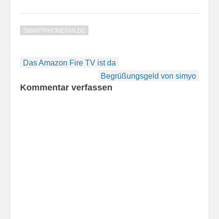
SMARTPHONEFAN.DE
Beitragsnavigation
Das Amazon Fire TV ist da
Begrüßungsgeld von simyo
Kommentar verfassen