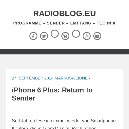
Zum
Inhalt
RADIOBLOG.EU
springen
PROGRAMME – SENDER – EMPFANG – TECHNIK
Threads
RSS-
Facebook
X
BlueSky
Instagram
YouTube
Feed
(Twitter)
Zum
Inhalt
springen
27. SEPTEMBER 2014
MARKUSWEIDNER
iPhone 6 Plus: Return to
Sender
Seit Jahren lese ich immer wieder von Smartphone-
Käufern, die mit dem Display Pech haben.