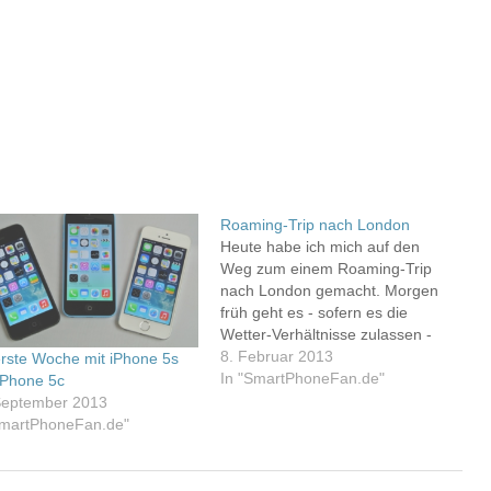
Roaming-Trip nach London
Heute habe ich mich auf den
Weg zum einem Roaming-Trip
nach London gemacht. Morgen
früh geht es - sofern es die
Wetter-Verhältnisse zulassen -
vom Flughafen Frankfurt-Hahn
8. Februar 2013
erste Woche mit iPhone 5s
mit Ryan Air los. Unterwegs bin
In "SmartPhoneFan.de"
iPhone 5c
ich schon jetzt. Die Einkäufe
September 2013
wollen erledigt sein und auch
SmartPhoneFan.de"
mein freitägliches Radiotreffen,
wo ich gerade eingetroffen…