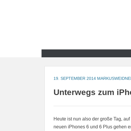
Zum
Inhalt
springen
Zum
Inhalt
springen
19. SEPTEMBER 2014
MARKUSWEIDNE
Unterwegs zum iPh
Heute ist nun also der große Tag, au
neuen iPhones 6 und 6 Plus gehen en