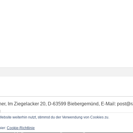
idner, Im Ziegelacker 20, D-63599 Biebergemünd, E-Mail: post@
l
bsite weiterhin nutzt, stimmst du der Verwendung von Cookies zu.
hier:
Cookie-Richtlinie
Copyright © 2026
RadioBlog.eu
•
Chicago von
Catch Themes