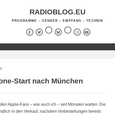
RADIOBLOG.EU
PROGRAMME – SENDER – EMPFANG – TECHNIK
Threads
RSS-
Facebook
X
BlueSky
Instagram
YouTube
Feed
(Twitter)
R
one-Start nach München
f den Apple-Fans – wie auch ich – seit Monaten warten. Die
dlich in den Verkauf, nachdem Vorbestellungen bereits