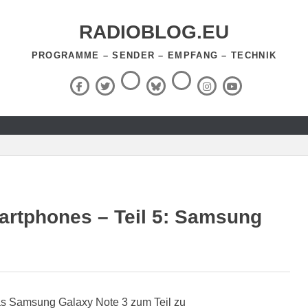
RADIOBLOG.EU
PROGRAMME – SENDER – EMPFANG – TECHNIK
Threads
RSS-
Facebook
X
BlueSky
Instagram
YouTube
Feed
(Twitter)
artphones – Teil 5: Samsung
as Samsung Galaxy Note 3 zum Teil zu