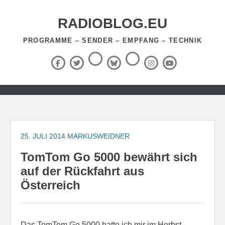
Zum
Inhalt
RADIOBLOG.EU
springen
PROGRAMME – SENDER – EMPFANG – TECHNIK
Threads
RSS-
Facebook
X
BlueSky
Instagram
YouTube
Feed
(Twitter)
Zum
Inhalt
springen
25. JULI 2014
MARKUSWEIDNER
TomTom Go 5000 bewährt sich
auf der Rückfahrt aus
Österreich
Das TomTom Go 5000 hatte ich mir im Herbst