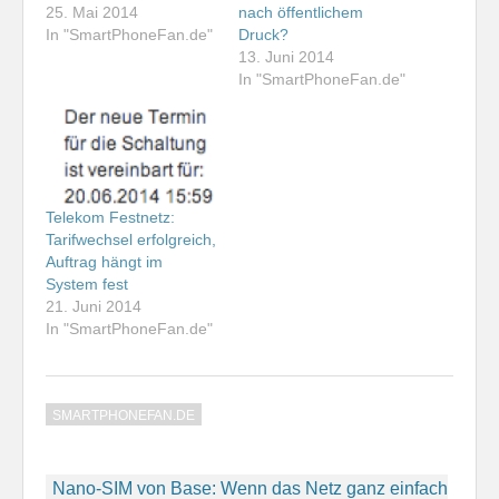
25. Mai 2014
nach öffentlichem
In "SmartPhoneFan.de"
Druck?
13. Juni 2014
In "SmartPhoneFan.de"
Telekom Festnetz:
Tarifwechsel erfolgreich,
Auftrag hängt im
System fest
21. Juni 2014
In "SmartPhoneFan.de"
SMARTPHONEFAN.DE
Beitragsnavigation
Nano-SIM von Base: Wenn das Netz ganz einfach