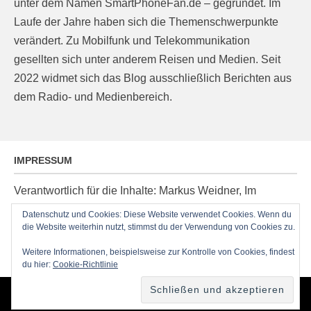
unter dem Namen SmartPhoneFan.de – gegründet. Im
Laufe der Jahre haben sich die Themenschwerpunkte
verändert. Zu Mobilfunk und Telekommunikation
gesellten sich unter anderem Reisen und Medien. Seit
2022 widmet sich das Blog ausschließlich Berichten aus
dem Radio- und Medienbereich.
IMPRESSUM
Verantwortlich für die Inhalte: Markus Weidner, Im
Ziegelacker 20, D-63599 Biebergemünd, E-Mail:
Datenschutz und Cookies: Diese Website verwendet Cookies. Wenn du
post@radioblog.eu
die Website weiterhin nutzt, stimmst du der Verwendung von Cookies zu.
Technik und Administration: Thomas Michel
Weitere Informationen, beispielsweise zur Kontrolle von Cookies, findest
du hier:
Cookie-Richtlinie
Copyright © 2026
RadioBlog.eu
•
Chicago von
Catch Themes