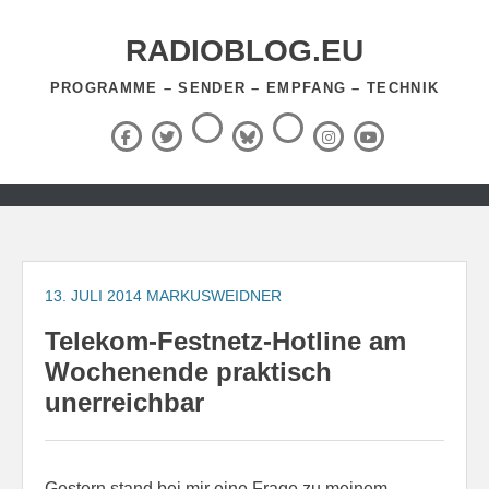
Zum
Inhalt
RADIOBLOG.EU
springen
PROGRAMME – SENDER – EMPFANG – TECHNIK
Threads
RSS-
Facebook
X
BlueSky
Instagram
YouTube
Feed
(Twitter)
Zum
Inhalt
springen
13. JULI 2014
MARKUSWEIDNER
Telekom-Festnetz-Hotline am
Wochenende praktisch
unerreichbar
Gestern stand bei mir eine Frage zu meinem