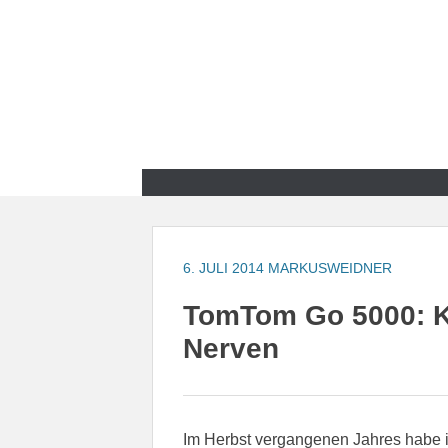
Zum
Inhalt
springen
Zum
Inhalt
springen
6. JULI 2014
MARKUSWEIDNER
TomTom Go 5000: Ka
Nerven
Im Herbst vergangenen Jahres habe i