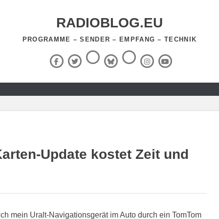
RADIOBLOG.EU
PROGRAMME – SENDER – EMPFANG – TECHNIK
Threads
RSS-
Facebook
X
BlueSky
Instagram
YouTube
Feed
(Twitter)
rten-Update kostet Zeit und
ch mein Uralt-Navigationsgerät im Auto durch ein TomTom