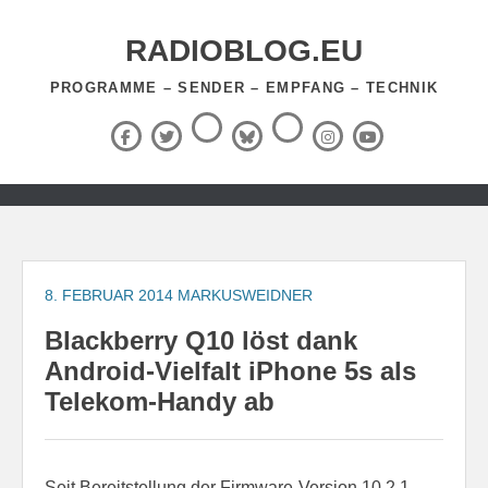
Zum
Inhalt
RADIOBLOG.EU
springen
PROGRAMME – SENDER – EMPFANG – TECHNIK
Threads
RSS-
Facebook
X
BlueSky
Instagram
YouTube
Feed
(Twitter)
Zum
Inhalt
springen
8. FEBRUAR 2014
MARKUSWEIDNER
Blackberry Q10 löst dank
Android-Vielfalt iPhone 5s als
Telekom-Handy ab
Seit Bereitstellung der Firmware-Version 10.2.1