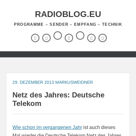
Zum
Inhalt
RADIOBLOG.EU
springen
PROGRAMME – SENDER – EMPFANG – TECHNIK
Threads
RSS-
Facebook
X
BlueSky
Instagram
YouTube
Feed
(Twitter)
Zum
Inhalt
springen
29. DEZEMBER 2013
MARKUSWEIDNER
Netz des Jahres: Deutsche
Telekom
Wie schon im vergangenen Jahr
ist auch dieses
Mal wieder die Deutsche Telekom Netz des Jahres