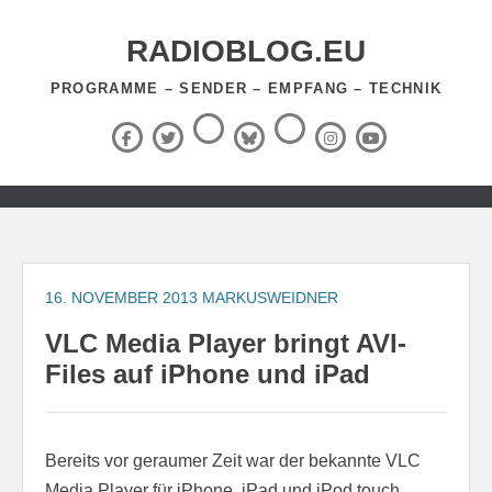
Zum
Inhalt
RADIOBLOG.EU
springen
PROGRAMME – SENDER – EMPFANG – TECHNIK
Threads
RSS-
Facebook
X
BlueSky
Instagram
YouTube
Feed
(Twitter)
Zum
Inhalt
springen
16. NOVEMBER 2013
MARKUSWEIDNER
VLC Media Player bringt AVI-
Files auf iPhone und iPad
Bereits vor geraumer Zeit war der bekannte VLC
Media Player für iPhone, iPad und iPod touch