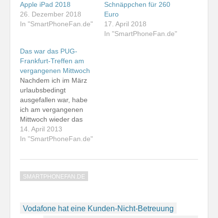
Apple iPad 2018
Schnäppchen für 260
26. Dezember 2018
Euro
In "SmartPhoneFan.de"
17. April 2018
In "SmartPhoneFan.de"
Das war das PUG-
Frankfurt-Treffen am
vergangenen Mittwoch
Nachdem ich im März
urlaubsbedingt
ausgefallen war, habe
ich am vergangenen
Mittwoch wieder das
Treffen der Palm User
14. April 2013
Group Frankfurt /
In "SmartPhoneFan.de"
Mobile User Frankfurt
besucht.
Interessanteste
SMARTPHONEFAN.DE
Neuigkeit war diesmal
die Prepaidkarte von
simquadrat, die zwei
Beitragsnavigation
der Teilnehmer bereits
Vodafone hat eine Kunden-Nicht-Betreuung
besitzen. Wir haben