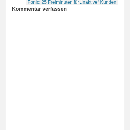
Fonic: 25 Freiminuten für „inaktive“ Kunden
dann den anderen
Kommentar verfassen
Besuchern des Treffens
die Vorzüge dieser…