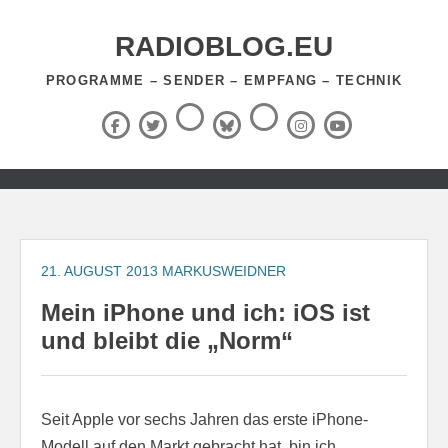
Zum
Inhalt
RADIOBLOG.EU
springen
PROGRAMME – SENDER – EMPFANG – TECHNIK
Threads
RSS-
Facebook
X
BlueSky
Instagram
YouTube
Feed
(Twitter)
Zum
Inhalt
springen
21. AUGUST 2013
MARKUSWEIDNER
Mein iPhone und ich: iOS ist
und bleibt die „Norm“
Seit Apple vor sechs Jahren das erste iPhone-
Modell auf den Markt gebracht hat, bin ich