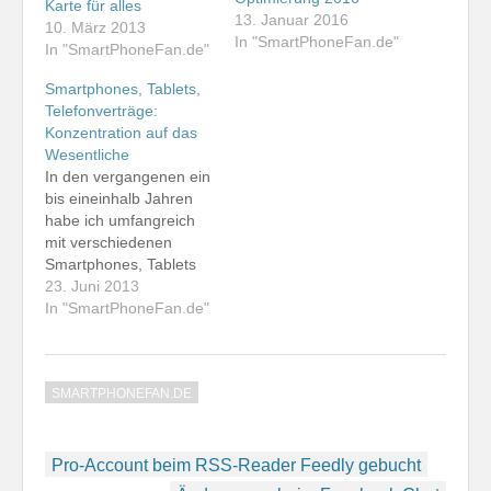
Karte für alles
13. Januar 2016
10. März 2013
In "SmartPhoneFan.de"
In "SmartPhoneFan.de"
Smartphones, Tablets,
Telefonverträge:
Konzentration auf das
Wesentliche
In den vergangenen ein
bis eineinhalb Jahren
habe ich umfangreich
mit verschiedenen
Smartphones, Tablets
und Tarifen
23. Juni 2013
experimentiert. Das
In "SmartPhoneFan.de"
macht Spaß, bringt jede
Menge neue
Erkentnisse mit sich,
SMARTPHONEFAN.DE
aber geht natürlich
auch ins Geld. Ich habe
mich nun entschlossen,
Beitragsnavigation
mich auf die für mich
Pro-Account beim RSS-Reader Feedly gebucht
wesentlichen Endgeräte