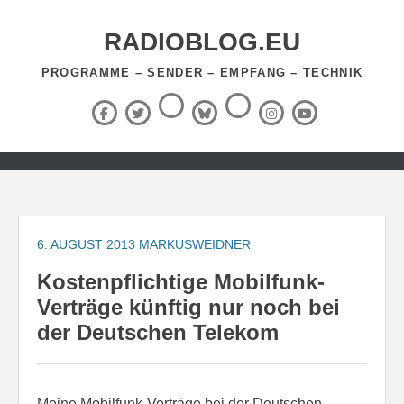
Zum
Inhalt
RADIOBLOG.EU
springen
PROGRAMME – SENDER – EMPFANG – TECHNIK
Threads
RSS-
Facebook
X
BlueSky
Instagram
YouTube
Feed
(Twitter)
Zum
Inhalt
springen
6. AUGUST 2013
MARKUSWEIDNER
Kostenpflichtige Mobilfunk-
Verträge künftig nur noch bei
der Deutschen Telekom
Meine Mobilfunk-Verträge bei der Deutschen