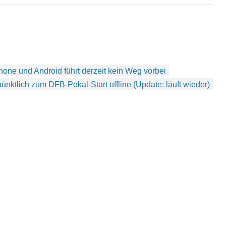
eicherten Kontakten
dem AOL Instant Messenger,
unizieren können. Was ICQ
Google Talk, dem Windows Live
ragt macht: Alle Telefon-
Messenger und dem Facebook-
akte mit Rufnummern
Chat ist dieser Parallelbetrieb
den…
jetzt auch…
one und Android führt derzeit kein Weg vorbei
ünktlich zum DFB-Pokal-Start offline (Update: läuft wieder)