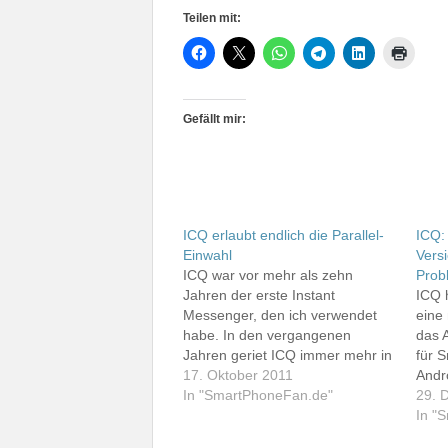
Teilen mit:
Gefällt mir:
ICQ erlaubt endlich die Parallel-
ICQ:
Einwahl
Versi
ICQ war vor mehr als zehn
Prob
Jahren der erste Instant
ICQ 
Messenger, den ich verwendet
eine
habe. In den vergangenen
das 
Jahren geriet ICQ immer mehr in
für 
den Hintergrund. Als
17. Oktober 2011
Andr
Smartphone-Nutzer hat es mich
In "SmartPhoneFan.de"
veröf
29. 
sehr gestört, dass man sich im
Nutz
In "
Gegensatz zum AOL Instant
im A