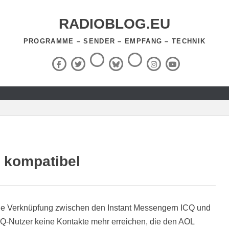
RADIOBLOG.EU
PROGRAMME – SENDER – EMPFANG – TECHNIK
Threads
RSS-
Facebook
X
BlueSky
Instagram
YouTube
Feed
(Twitter)
 kompatibel
die Verknüpfung zwischen den Instant Messengern ICQ und
Q-Nutzer keine Kontakte mehr erreichen, die den AOL