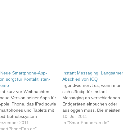
 Neue Smartphone-App-
Instant Messaging: Langsamer
on sorgt für Kontaktlisten-
Abschied von ICQ
leme
Irgendwie nervt es, wenn man
hat kurz vor Weihnachten
sich ständig für Instant
 neue Version seiner Apps für
Messaging an verschiedenen
Apple iPhone, das iPad sowie
Endgeräten einbuchen oder
Smartphones und Tablets mit
ausloggen muss. Die meisten
oid-Betriebssystem
Messenger-Anbieter haben
10. Juli 2011
fentlicht. Damit sollen die
Dezember 2011
inzwischen reagiert und
In "SmartPhoneFan.de"
er per SMS auch mit ihren
SmartPhoneFan.de"
ermöglichen die parallele Einwahl
dressbuch des Telefons
auf mehreren Geräten. Nach