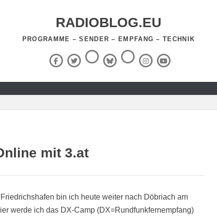
RADIOBLOG.EU
PROGRAMME – SENDER – EMPFANG – TECHNIK
Threads
RSS-
Facebook
X
BlueSky
Instagram
YouTube
Feed
(Twitter)
nline mit 3.at
riedrichshafen bin ich heute weiter nach Döbriach am
. Hier werde ich das DX-Camp (DX=Rundfunkfernempfang)