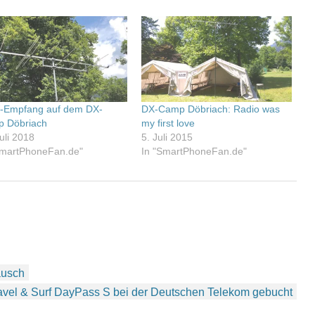
Empfang auf dem DX-
DX-Camp Döbriach: Radio was
 Döbriach
my first love
uli 2018
5. Juli 2015
SmartPhoneFan.de"
In "SmartPhoneFan.de"
ausch
ravel & Surf DayPass S bei der Deutschen Telekom gebucht