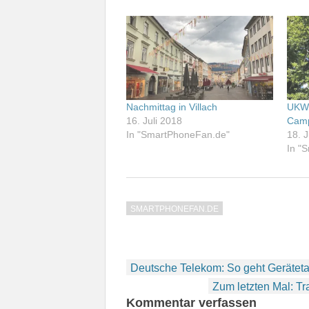
Nachmittag in Villach
UKW-
16. Juli 2018
Camp
In "SmartPhoneFan.de"
18. J
In "
SMARTPHONEFAN.DE
Beitragsnavigation
Deutsche Telekom: So geht Gerätet
Zum letzten Mal: T
Kommentar verfassen