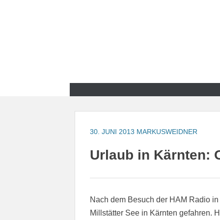
Zum
Inhalt
springen
Zum
Inhalt
springen
30. JUNI 2013
MARKUSWEIDNER
Urlaub in Kärnten: O
Nach dem Besuch der HAM Radio in F
Millstätter See in Kärnten gefahren