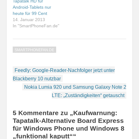
Tapatalk HD für
Wert legt, greift
Android-Tablets nur
vielleicht zum
heute für 99 Cent
Blackberry Q10. So…
14. Januar 2013
In "SmartPhoneFan.de"
SMARTPHONEFAN.DE
Beitragsnavigation
Feedly: Google-Reader-Nachfolger jetzt unter
Blackberry 10 nutzbar
Nokia Lumia 920 und Samsung Galaxy Note 2
LTE: „Zuständigkeiten“ getauscht
5 Kommentare zu „Kaufwarnung:
Tapatalk-Alternative Board Express
für Windows Phone und Windows 8
„funktional kaputt““