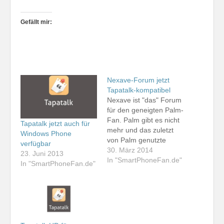
Gefällt mir:
Nexave-Forum jetzt
Tapatalk-kompatibel
Nexave ist "das" Forum
für den geneigten Palm-
Fan. Palm gibt es nicht
Tapatalk jetzt auch für
mehr und das zuletzt
Windows Phone
von Palm genutzte
verfügbar
Betriebssystem webOS
30. März 2014
23. Juni 2013
wird heutzutage von LG
In "SmartPhoneFan.de"
In "SmartPhoneFan.de"
für Fernsehgeräte
genutzt. Palm-Fans
nutzen heute vor allem
Android-Geräte und das
Apple iPhone. Wer auf
eine Hardware-Tastatur