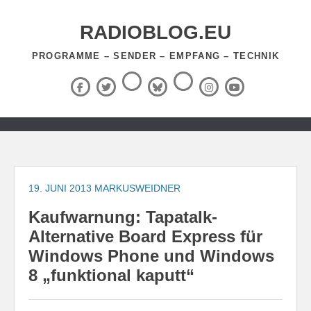
Zum
Inhalt
RADIOBLOG.EU
springen
PROGRAMME – SENDER – EMPFANG – TECHNIK
Threads
RSS-
Facebook
X
BlueSky
Instagram
YouTube
Feed
(Twitter)
Zum
Inhalt
springen
19. JUNI 2013
MARKUSWEIDNER
Kaufwarnung: Tapatalk-
Alternative Board Express für
Windows Phone und Windows
8 „funktional kaputt“