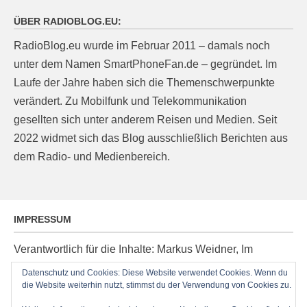
ÜBER RADIOBLOG.EU:
RadioBlog.eu wurde im Februar 2011 – damals noch
unter dem Namen SmartPhoneFan.de – gegründet. Im
Laufe der Jahre haben sich die Themenschwerpunkte
verändert. Zu Mobilfunk und Telekommunikation
gesellten sich unter anderem Reisen und Medien. Seit
2022 widmet sich das Blog ausschließlich Berichten aus
dem Radio- und Medienbereich.
IMPRESSUM
Verantwortlich für die Inhalte: Markus Weidner, Im
Ziegelacker 20, D-63599 Biebergemünd, E-Mail:
Datenschutz und Cookies: Diese Website verwendet Cookies. Wenn du
post@radioblog.eu
die Website weiterhin nutzt, stimmst du der Verwendung von Cookies zu.
Technik und Administration: Thomas Michel