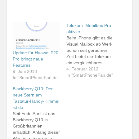
Telekom: Mobilbox Pro
aktiviert
Beim iPhone gibt es die
Visual Mailbox ab Werk.
Schon seit geraumer
Update für Huawei P20
Zeit bietet die Telekom
Pro bringt neue
ein vergleichbares
Features
Feature für Android-
4. Februar 2012
9. Juni 2018
Smartphones an. Dabei
In "SmartPhoneFan.de"
In "SmartPhoneFan.de"
wird die Visual Mailbox,
die sich hier Mobilbox
Blackberry Q10: Der
Pro nennt, in Form
neue Stern am
einer App realisiert, die
Tastatur-Handy-Himmel
aus dem Android
ist da
Market heruntergeladen
Seit Ende April ist das
und installiert werden
Blackberry Q10 in
kann. In meinem…
Großbritannien
erhältlich. Anfang dieser
Woche gab es erste