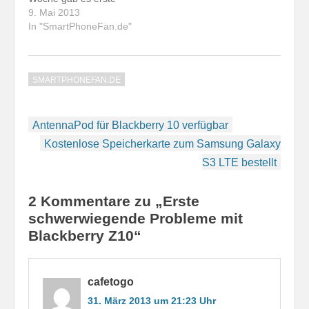
Hinweise darauf, dass
9. Mai 2013
es auch bei uns nur
In "SmartPhoneFan.de"
noch wenige Tage
dauert, bis das Gerät
verfügbar ist. Ich hatte
SMARTPHONEFAN.DE
beim Vodafone-Shop
meines Vertrauens
schon Interesse
Beitragsnavigation
bekundet, das einzige
AntennaPod für Blackberry 10 verfügbar
aktuelle Smartphone-
Kostenlose Speicherkarte zum Samsung Galaxy
Spitzenmodell mit
S3 LTE bestellt
Hardware-Tastatur zu
kaufen,…
2 Kommentare zu „Erste
schwerwiegende Probleme mit
Blackberry Z10“
cafetogo
31. März 2013 um 21:23 Uhr