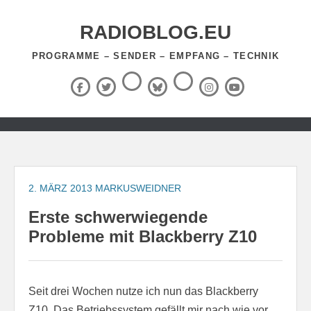
Zum
Inhalt
RADIOBLOG.EU
springen
PROGRAMME – SENDER – EMPFANG – TECHNIK
Threads
RSS-
Facebook
X
BlueSky
Instagram
YouTube
Feed
(Twitter)
Zum
Inhalt
springen
2. MÄRZ 2013
MARKUSWEIDNER
Erste schwerwiegende
Probleme mit Blackberry Z10
Seit drei Wochen nutze ich nun das Blackberry
Z10. Das Betriebssystem gefällt mir nach wie vor