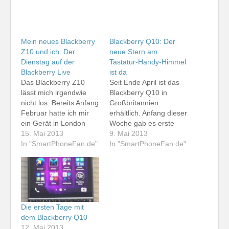
Mein neues Blackberry
Blackberry Q10: Der
Z10 und ich: Der
neue Stern am
Dienstag auf der
Tastatur-Handy-Himmel
Blackberry Live
ist da
Das Blackberry Z10
Seit Ende April ist das
lässt mich irgendwie
Blackberry Q10 in
nicht los. Bereits Anfang
Großbritannien
Februar hatte ich mir
erhältlich. Anfang dieser
ein Gerät in London
Woche gab es erste
gekauft - drei Wochen
15. Mai 2013
Hinweise darauf, dass
9. Mai 2013
bevor es in Deutschland
In "SmartPhoneFan.de"
es auch bei uns nur
In "SmartPhoneFan.de"
verfügbar war. Als ich in
noch wenige Tage
Deutschland ein
dauert, bis das Gerät
Testgerät von der
verfügbar ist. Ich hatte
Blackberry-PR-Agentur
beim Vodafone-Shop
bekam, verkaufte ich
meines Vertrauens
mein eigenes Gerät,
schon Interesse
Die ersten Tage mit
zumal ich ja ohnehin
bekundet, das einzige
dem Blackberry Q10
vor hatte, auf…
aktuelle Smartphone-
12. Mai 2013