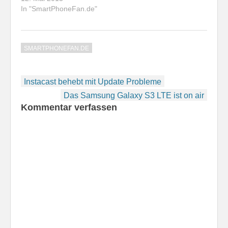
Spitzenmodell mit
In "SmartPhoneFan.de"
Hardware-Tastatur zu
kaufen,…
SMARTPHONEFAN.DE
Beitragsnavigation
Instacast behebt mit Update Probleme
Das Samsung Galaxy S3 LTE ist on air
Kommentar verfassen