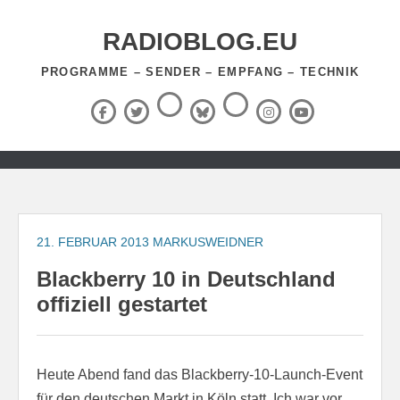
Zum
Inhalt
RADIOBLOG.EU
springen
PROGRAMME – SENDER – EMPFANG – TECHNIK
Threads
RSS-
Facebook
X
BlueSky
Instagram
YouTube
Feed
(Twitter)
Zum
Inhalt
springen
21. FEBRUAR 2013
MARKUSWEIDNER
Blackberry 10 in Deutschland
offiziell gestartet
Heute Abend fand das Blackberry-10-Launch-Event
für den deutschen Markt in Köln statt. Ich war vor