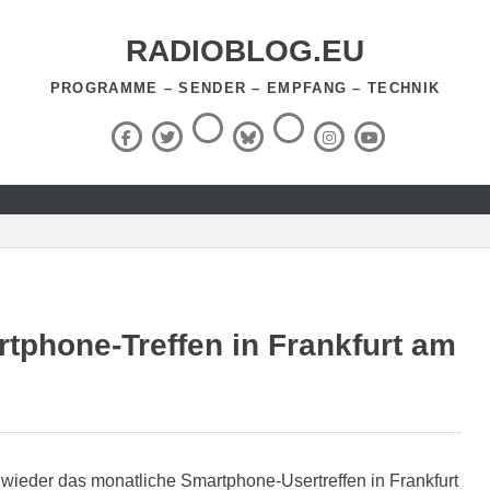
RADIOBLOG.EU
PROGRAMME – SENDER – EMPFANG – TECHNIK
Threads
RSS-
Facebook
X
BlueSky
Instagram
YouTube
Feed
(Twitter)
phone-Treffen in Frankfurt am
wieder das monatliche Smartphone-Usertreffen in Frankfurt