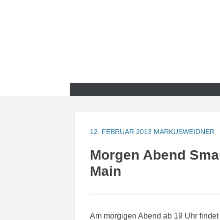
Zum
Inhalt
springen
Zum
Inhalt
springen
12. FEBRUAR 2013
MARKUSWEIDNER
Morgen Abend Smart
Main
Am morgigen Abend ab 19 Uhr findet 