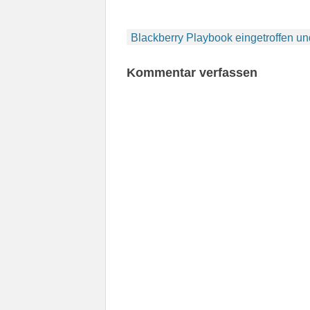
Beitragsnavigation
Blackberry Playbook eingetroffen u
Kommentar verfassen