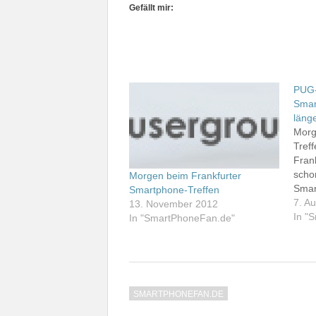
Gefällt mir:
PUG-
Smar
läng
Morg
Tref
Frank
scho
Morgen beim Frankfurter
Smar
Smartphone-Treffen
aus 
7. A
13. November 2012
treff
In "
In "SmartPhoneFan.de"
im M
Tref
vorer
Pal
SMARTPHONEFAN.DE