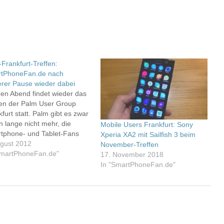
Frankfurt-Treffen:
tPhoneFan.de nach
erer Pause wieder dabei
en Abend findet wieder das
fen der Palm User Group
furt statt. Palm gibt es zwar
n lange nicht mehr, die
Mobile Users Frankfurt: Sony
tphone- und Tablet-Fans
Xperia XA2 mit Sailfish 3 beim
dem Rhein-Main-Gebiet
ugust 2012
November-Treffen
en sich aber weiterhin einmal
SmartPhoneFan.de"
17. November 2018
onat. Kurzzeitig stand das
In "SmartPhoneFan.de"
fen sogar vor dem Aus, doch
st ist der Fortbestand der
m User…