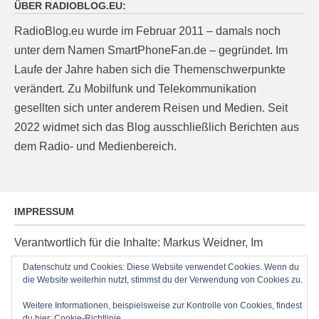
ÜBER RADIOBLOG.EU:
RadioBlog.eu wurde im Februar 2011 – damals noch
unter dem Namen SmartPhoneFan.de – gegründet. Im
Laufe der Jahre haben sich die Themenschwerpunkte
verändert. Zu Mobilfunk und Telekommunikation
gesellten sich unter anderem Reisen und Medien. Seit
2022 widmet sich das Blog ausschließlich Berichten aus
dem Radio- und Medienbereich.
IMPRESSUM
Verantwortlich für die Inhalte: Markus Weidner, Im
Ziegelacker 20, D-63599 Biebergemünd, E-Mail:
Datenschutz und Cookies: Diese Website verwendet Cookies. Wenn du
post@radioblog.eu
die Website weiterhin nutzt, stimmst du der Verwendung von Cookies zu.
Technik und Administration: Thomas Michel
Weitere Informationen, beispielsweise zur Kontrolle von Cookies, findest
du hier:
Cookie-Richtlinie