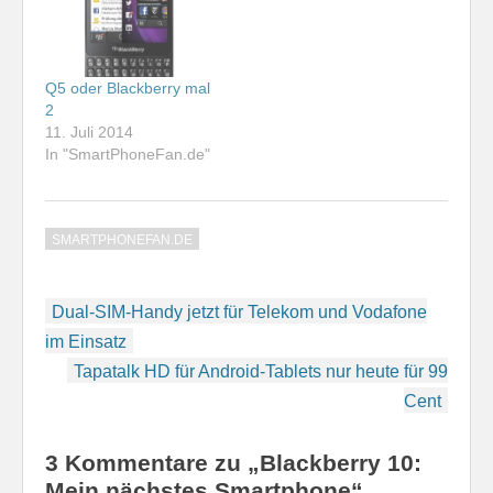
Q5 oder Blackberry mal
2
11. Juli 2014
In "SmartPhoneFan.de"
SMARTPHONEFAN.DE
Beitragsnavigation
Dual-SIM-Handy jetzt für Telekom und Vodafone
im Einsatz
Tapatalk HD für Android-Tablets nur heute für 99
Cent
3 Kommentare zu „Blackberry 10:
Mein nächstes Smartphone“