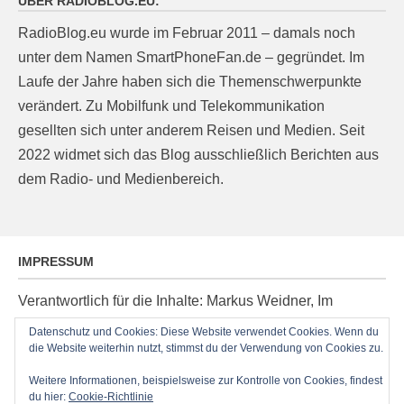
ÜBER RADIOBLOG.EU:
RadioBlog.eu wurde im Februar 2011 – damals noch
unter dem Namen SmartPhoneFan.de – gegründet. Im
Laufe der Jahre haben sich die Themenschwerpunkte
verändert. Zu Mobilfunk und Telekommunikation
gesellten sich unter anderem Reisen und Medien. Seit
2022 widmet sich das Blog ausschließlich Berichten aus
dem Radio- und Medienbereich.
IMPRESSUM
Verantwortlich für die Inhalte: Markus Weidner, Im
Ziegelacker 20, D-63599 Biebergemünd, E-Mail:
Datenschutz und Cookies: Diese Website verwendet Cookies. Wenn du
post@radioblog.eu
die Website weiterhin nutzt, stimmst du der Verwendung von Cookies zu.
Technik und Administration: Thomas Michel
Weitere Informationen, beispielsweise zur Kontrolle von Cookies, findest
du hier:
Cookie-Richtlinie