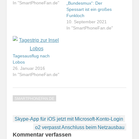
In "SmartPhoneFan.de"
„Bundesmux“: Der
Spessart ist ein großes
Funkloch
10. September 2021
In "SmartPhoneFan.de"
Tagesausflug nach
Lobos
26. Januar 2016
In "SmartPhoneFan.de"
SMARTPHONEFAN.DE
Beitragsnavigation
Skype-App für iOS jetzt mit Microsoft-Konto-Login
o2 verpasst Anschluss beim Netzausbau
Kommentar verfassen