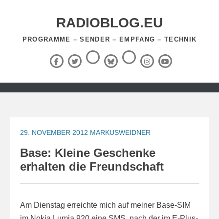
Zum
Inhalt
RADIOBLOG.EU
springen
PROGRAMME – SENDER – EMPFANG – TECHNIK
Threads
RSS-
Facebook
X
BlueSky
Instagram
YouTube
Feed
(Twitter)
Zum
Inhalt
springen
29. NOVEMBER 2012
MARKUSWEIDNER
Base: Kleine Geschenke
erhalten die Freundschaft
Am Dienstag erreichte mich auf meiner Base-SIM
im Nokia Lumia 920 eine SMS, nach der im E-Plus-