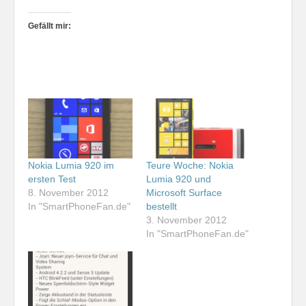
Gefällt mir:
Nokia Lumia 920 im
Teure Woche: Nokia
ersten Test
Lumia 920 und
8. November 2012
Microsoft Surface
In "SmartPhoneFan.de"
bestellt
3. November 2012
In "SmartPhoneFan.de"