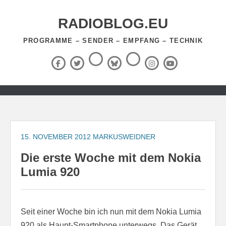
Zum
Inhalt
RADIOBLOG.EU
springen
PROGRAMME – SENDER – EMPFANG – TECHNIK
Threads
RSS-
Facebook
X
BlueSky
Instagram
YouTube
Feed
(Twitter)
Zum
Inhalt
springen
15. NOVEMBER 2012
MARKUSWEIDNER
Die erste Woche mit dem Nokia
Lumia 920
Seit einer Woche bin ich nun mit dem Nokia Lumia
920 als Haupt-Smartphone unterwegs. Das Gerät