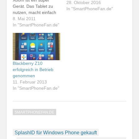
Xoom ist ein super
28. Oktober 2016
Gerät. Das Tablet zu
In "SmartPhoneFan.de"
nutzen, macht einfach
nur Spaß. Gestern
8. Mai 2011
habe ich mich - trotz
In "SmartPhoneFan.de"
Dienst und trotz letztem
DX-Camp-Tag - direkt
an die Erst-Einrichtung
gemacht. Ich wusste
ungefähr, was mich
erwartet. Ich hatte das
Blackberry Z10
Motorola Xoom bereits
erfolgreich in Betrieb
dreimal…
genommen
11. Februar 2013
In "SmartPhoneFan.de"
SMARTPHONEFAN.DE
Beitragsnavigation
SplashID für Windows Phone gekauft