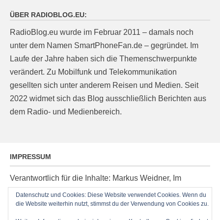
ÜBER RADIOBLOG.EU:
RadioBlog.eu wurde im Februar 2011 – damals noch
unter dem Namen SmartPhoneFan.de – gegründet. Im
Laufe der Jahre haben sich die Themenschwerpunkte
verändert. Zu Mobilfunk und Telekommunikation
gesellten sich unter anderem Reisen und Medien. Seit
2022 widmet sich das Blog ausschließlich Berichten aus
dem Radio- und Medienbereich.
IMPRESSUM
Verantwortlich für die Inhalte: Markus Weidner, Im
Ziegelacker 20, D-63599 Biebergemünd, E-Mail:
Datenschutz und Cookies: Diese Website verwendet Cookies. Wenn du
post@radioblog.eu
die Website weiterhin nutzt, stimmst du der Verwendung von Cookies zu.
Technik und Administration: Thomas Michel