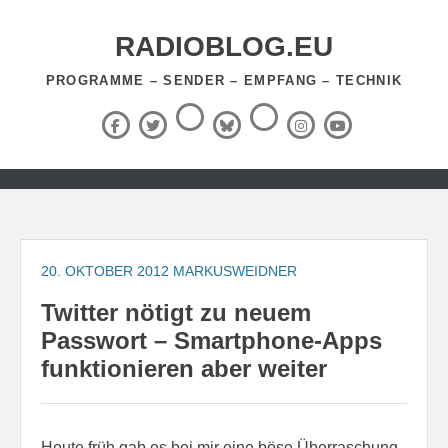
Zum
Inhalt
RADIOBLOG.EU
springen
PROGRAMME – SENDER – EMPFANG – TECHNIK
Threads
RSS-
Facebook
X
BlueSky
Instagram
YouTube
Feed
(Twitter)
Zum
Inhalt
springen
20. OKTOBER 2012
MARKUSWEIDNER
Twitter nötigt zu neuem
Passwort – Smartphone-Apps
funktionieren aber weiter
Heute früh gab es bei mir eine böse Überraschung.