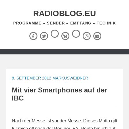
Zum
Inhalt
RADIOBLOG.EU
springen
PROGRAMME – SENDER – EMPFANG – TECHNIK
Threads
RSS-
Facebook
X
BlueSky
Instagram
YouTube
Feed
(Twitter)
Zum
Inhalt
springen
8. SEPTEMBER 2012
MARKUSWEIDNER
Mit vier Smartphones auf der
IBC
Nach der Messe ist vor der Messe. Dieses Motto gilt
für mich oft nach der Berliner IFA. Heute bin ich auf