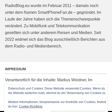
RadioBlog.eu wurde im Februar 2011 – damals noch
unter dem Namen SmartPhoneFan.de – gegründet. Im
Laufe der Jahre haben sich die Themenschwerpunkte
verändert. Zu Mobilfunk und Telekommunikation
gesellten sich unter anderem Reisen und Medien. Seit
2022 widmet sich das Blog ausschließlich Berichten aus
dem Radio- und Medienbereich.
IMPRESSUM
Verantwortlich für die Inhalte: Markus Weidner, Im
Ziegelacker 20, D-63599 Biebergemünd, E-Mail:
Datenschutz und Cookies: Diese Website verwendet Cookies. Wenn du
die Website weiterhin nutzt, stimmst du der Verwendung von Cookies zu.
post@radioblog.eu
Technik und Administration: Thomas Michel
Weitere Informationen, beispielsweise zur Kontrolle von Cookies, findest
du hier:
Cookie-Richtlinie