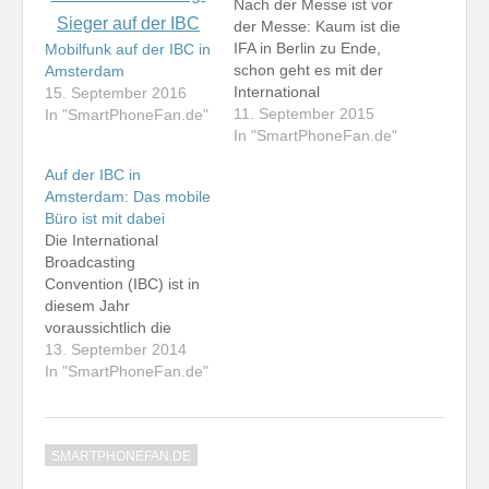
Nach der Messe ist vor
der Messe: Kaum ist die
IFA in Berlin zu Ende,
Mobilfunk auf der IBC in
schon geht es mit der
Amsterdam
International
15. September 2016
Broadcasting
11. September 2015
In "SmartPhoneFan.de"
Convention (IBC) in
In "SmartPhoneFan.de"
Amsterdam weiter. Ich
Auf der IBC in
habe mich auf den Weg
Amsterdam: Das mobile
gemacht, um über
Büro ist mit dabei
Neuheiten bei DVB-T2,
Die International
bei DAB+ und bei der
Broadcasting
Satellitenkommunikation
Convention (IBC) ist in
berichten zu können. Es
diesem Jahr
hat…
voraussichtlich die
letzte Messe für mich.
13. September 2014
Ich habe mich gestern
In "SmartPhoneFan.de"
Nachmittag auf den
Weg gemacht - nicht
ohne zuvor mein
SMARTPHONEFAN.DE
TomTom Go 5000 auf
den aktuellen Stand zu