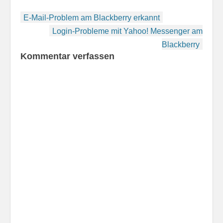
bringen. Übernachtet
Beitragsnavigation
hatte ich - wie schon im
E-Mail-Problem am Blackberry erkannt
vergangenen Jahr in
Login-Probleme mit Yahoo! Messenger am
Rees-Haldern unweit…
Blackberry
Kommentar verfassen