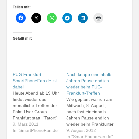
Teilen mit:
Gefällt mir:
PUG Frankfurt:
Nach knapp eineinhalb
SmartPhoneFan.de ist
Jahren Pause endlich
dabei
wieder beim PUG-
Heute Abend ab 19 Uhr
Frankfurt-Treffen
findet wieder das
Wie geplant war ich am
monatliche Treffen der
Mittwoch, 8. August,
Palm User Group
nach fast eineinhalb
Frankfurt statt. "Tatort"
Jahren Pause endlich
ist das Restaurant
9. März 2011
wieder beim Frankfurter
Adler, Ginnheimer Hohl
In "SmartPhoneFan.de"
Mobilfunk-Stammtisch.
9. August 2012
2a in 60431 Frankfurt.
Noch firmiert die
In "SmartPhoneFan.de"