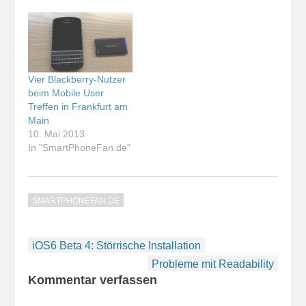
Aus dem einstigen
lockere Runde als Palm
Palm-Treffen hat sich
User Group. Nachdem
inzwischen ein
Palm jedoch Geschichte
Treffpunkt für alle
ist und auch HP als
Smartphone-Fans -
Käufer des Palm-
unabhängig von
Betriebssystems
Vier Blackberry-Nutzer
Endgerät und
webOS seine
beim Mobile User
Betriebssystem -
Smartphone-Sparte
Treffen in Frankfurt am
entwickelt. Nach mehr
abgegeben hat, soll das
Main
als…
Treffen künftig unter
10. Mai 2013
der…
In "SmartPhoneFan.de"
SMARTPHONEFAN.DE
Beitragsnavigation
iOS6 Beta 4: Störrische Installation
Probleme mit Readability
Kommentar verfassen