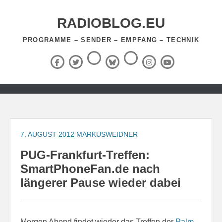
Zum
Inhalt
RADIOBLOG.EU
springen
PROGRAMME – SENDER – EMPFANG – TECHNIK
Threads
RSS-
Facebook
X
BlueSky
Instagram
YouTube
Feed
(Twitter)
Zum
Inhalt
springen
7. AUGUST 2012
MARKUSWEIDNER
PUG-Frankfurt-Treffen:
SmartPhoneFan.de nach
längerer Pause wieder dabei
Morgen Abend findet wieder das Treffen der
Palm