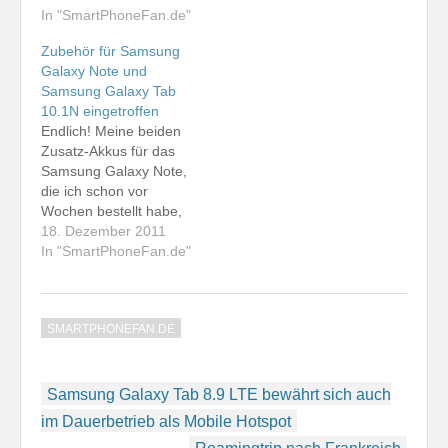
In "SmartPhoneFan.de"
Zubehör für Samsung
Galaxy Note und
Samsung Galaxy Tab
10.1N eingetroffen
Endlich! Meine beiden
Zusatz-Akkus für das
Samsung Galaxy Note,
die ich schon vor
Wochen bestellt habe,
sind eingetroffen. Zwar
18. Dezember 2011
verfügt das Gerät über
In "SmartPhoneFan.de"
einen wirklich guten
Akku, aber beim
Blackberry Innovation
SMARTPHONEFAN.DE
Forum hatte ich es ja
geschafft, diesen
nachmittags in die Knie
Beitragsnavigation
zu zwingen. Künftg
Samsung Galaxy Tab 8.9 LTE bewährt sich auch
kann ich entspannt zum
im Dauerbetrieb als Mobile Hotspot
Zweit-Akku…