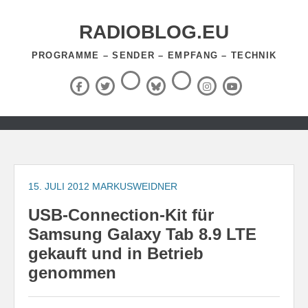
Zum
Inhalt
RADIOBLOG.EU
springen
PROGRAMME – SENDER – EMPFANG – TECHNIK
Threads
RSS-
Facebook
X
BlueSky
Instagram
YouTube
Feed
(Twitter)
Zum
Inhalt
springen
15. JULI 2012
MARKUSWEIDNER
USB-Connection-Kit für
Samsung Galaxy Tab 8.9 LTE
gekauft und in Betrieb
genommen