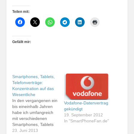
Teilen mit:
Gefällt mir:
Smartphones, Tablets,
Telefonverträge:
Konzentration auf das
Wesentliche
In den vergangenen ein
Vodafone-Datenvertrag
bis eineinhalb Jahren
gekündigt
habe ich umfangreich
19. September 2012
mit verschiedenen
In "SmartPhoneFan.de"
Smartphones, Tablets
und Tarifen
23. Juni 2013