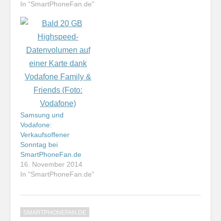
experimentiert. Das
In "SmartPhoneFan.de"
macht Spaß, bringt jede
Menge neue
Erkentnisse mit sich,
aber geht natürlich
auch ins Geld. Ich habe
mich nun entschlossen,
mich auf die für mich
wesentlichen Endgeräte
und Verträge zu
konzentrieren. Als…
Samsung und
Vodafone:
Verkaufsoffener
Sonntag bei
SmartPhoneFan.de
16. November 2014
In "SmartPhoneFan.de"
SMARTPHONEFAN.DE