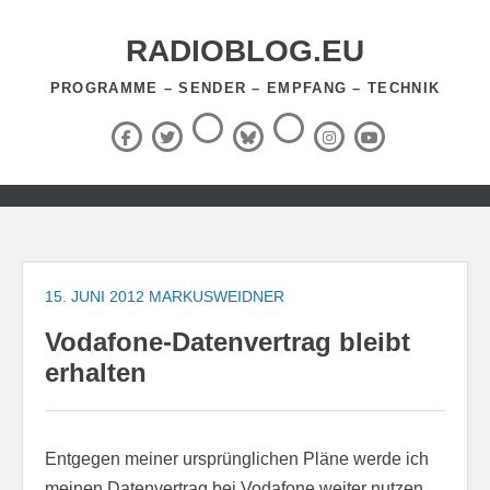
Zum
Inhalt
RADIOBLOG.EU
springen
PROGRAMME – SENDER – EMPFANG – TECHNIK
Threads
RSS-
Facebook
X
BlueSky
Instagram
YouTube
Feed
(Twitter)
Zum
Inhalt
springen
15. JUNI 2012
MARKUSWEIDNER
Vodafone-Datenvertrag bleibt
erhalten
Entgegen meiner ursprünglichen Pläne werde ich
meinen Datenvertrag bei Vodafone weiter nutzen.