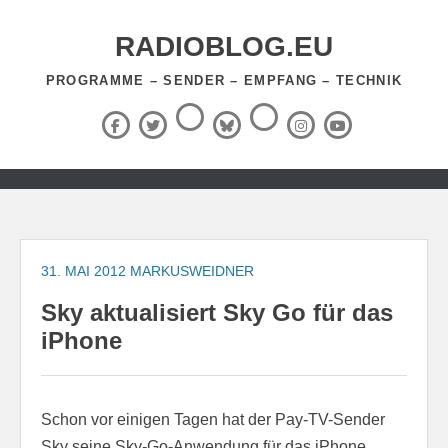
Zum
Inhalt
RADIOBLOG.EU
springen
PROGRAMME – SENDER – EMPFANG – TECHNIK
Threads
RSS-
Facebook
X
BlueSky
Instagram
YouTube
Feed
(Twitter)
Zum
Inhalt
springen
31. MAI 2012
MARKUSWEIDNER
Sky aktualisiert Sky Go für das
iPhone
Schon vor einigen Tagen hat der Pay-TV-Sender
Sky seine Sky-Go-Anwendung für das iPhone