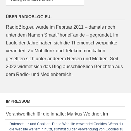
ÜBER RADIOBLOG.EU:
RadioBlog.eu wurde im Februar 2011 – damals noch
unter dem Namen SmartPhoneFan.de – gegründet. Im
Laufe der Jahre haben sich die Themenschwerpunkte
verändert. Zu Mobilfunk und Telekommunikation
gesellten sich unter anderem Reisen und Medien. Seit
2022 widmet sich das Blog ausschließlich Berichten aus
dem Radio- und Medienbereich.
IMPRESSUM
Verantwortlich für die Inhalte: Markus Weidner, Im
Ziegelacker 20, D-63599 Biebergemünd, E-Mail:
Datenschutz und Cookies: Diese Website verwendet Cookies. Wenn du
die Website weiterhin nutzt, stimmst du der Verwendung von Cookies zu.
post@radioblog.eu