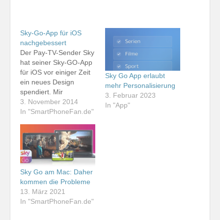
Sky-Go-App für iOS
nachgebessert
Der Pay-TV-Sender Sky
hat seiner Sky-GO-App
für iOS vor einiger Zeit
Sky Go App erlaubt
ein neues Design
mehr Personalisierung
spendiert. Mir
3. Februar 2023
persönlich gefällt es
3. November 2014
In "App"
nicht so, denn mich
In "SmartPhoneFan.de"
interessieren hier
eigentlich nur die Sport-
Inhalte, die früher im
Fokus der Anwendung
standen und zu denen
man sich nun zuerst
Sky Go am Mac: Daher
"durchhangeln" muss.
kommen die Probleme
Das größte Problem bei
13. März 2021
diesem…
In "SmartPhoneFan.de"