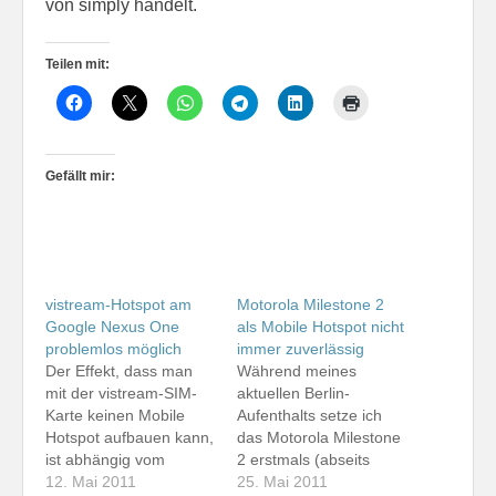
von simply handelt.
Teilen mit:
Gefällt mir:
vistream-Hotspot am
Motorola Milestone 2
Google Nexus One
als Mobile Hotspot nicht
problemlos möglich
immer zuverlässig
Der Effekt, dass man
Während meines
mit der vistream-SIM-
aktuellen Berlin-
Karte keinen Mobile
Aufenthalts setze ich
Hotspot aufbauen kann,
das Motorola Milestone
ist abhängig vom
2 erstmals (abseits
verwendeten
12. Mai 2011
kurzer Tests nach dem
25. Mai 2011