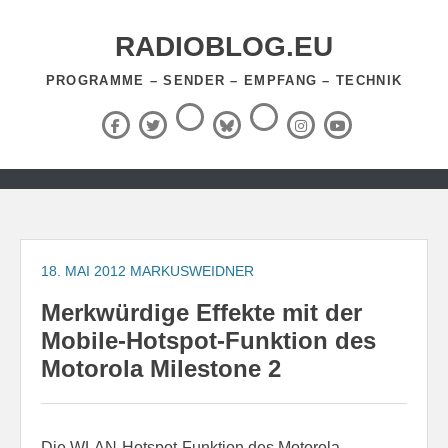
Zum
Inhalt
RADIOBLOG.EU
springen
PROGRAMME – SENDER – EMPFANG – TECHNIK
Threads
RSS-
Facebook
X
BlueSky
Instagram
YouTube
Feed
(Twitter)
Zum
Inhalt
springen
18. MAI 2012
MARKUSWEIDNER
Merkwürdige Effekte mit der
Mobile-Hotspot-Funktion des
Motorola Milestone 2
Die WLAN-Hotspot-Funktion des Motorola