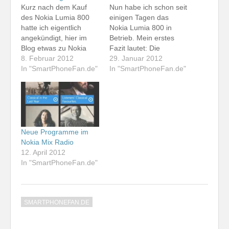
Kurz nach dem Kauf
Nun habe ich schon seit
des Nokia Lumia 800
einigen Tagen das
hatte ich eigentlich
Nokia Lumia 800 in
angekündigt, hier im
Betrieb. Mein erstes
Blog etwas zu Nokia
Fazit lautet: Die
Mix Radio zu schreiben.
8. Februar 2012
Anschaffung hat sich
29. Januar 2012
Der Dienst ist zwar in
In "SmartPhoneFan.de"
gelohnt. Ich sehe es
In "SmartPhoneFan.de"
Deutschland noch nicht
zwar nicht ganz so
offiziell verfügbar. Wenn
extrem wie Nokia, das
man jedoch die Nokia-
bei der Vorstellung des
Musik-App deinstalliert,
Smartphones im
die Nutzungssprache
Oktober vom "ersten
für das Smartphone
echten Windows
Neue Programme im
temporär auf Englisch
Phone" sprach. Das
Nokia Mix Radio
für Großbritannien
Lumia ist aber…
12. April 2012
umstellt und…
In "SmartPhoneFan.de"
SMARTPHONEFAN.DE