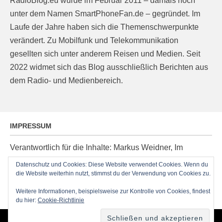
RadioBlog.eu wurde im Februar 2011 – damals noch
unter dem Namen SmartPhoneFan.de – gegründet. Im
Laufe der Jahre haben sich die Themenschwerpunkte
verändert. Zu Mobilfunk und Telekommunikation
gesellten sich unter anderem Reisen und Medien. Seit
2022 widmet sich das Blog ausschließlich Berichten aus
dem Radio- und Medienbereich.
IMPRESSUM
Verantwortlich für die Inhalte: Markus Weidner, Im
Ziegelacker 20, D-63599 Biebergemünd, E-Mail:
Datenschutz und Cookies: Diese Website verwendet Cookies. Wenn du
post@radioblog.eu
die Website weiterhin nutzt, stimmst du der Verwendung von Cookies zu.
Technik und Administration: Thomas Michel
Weitere Informationen, beispielsweise zur Kontrolle von Cookies, findest
du hier:
Cookie-Richtlinie