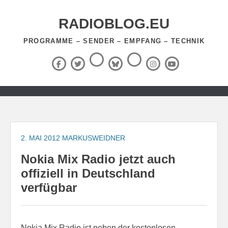
Zum
Inhalt
RADIOBLOG.EU
springen
PROGRAMME – SENDER – EMPFANG – TECHNIK
Threads
RSS-
Facebook
X
BlueSky
Instagram
YouTube
Feed
(Twitter)
Zum
Inhalt
springen
2. MAI 2012
MARKUSWEIDNER
Nokia Mix Radio jetzt auch
offiziell in Deutschland
verfügbar
Nokia Mix Radio ist neben der kostenlosen