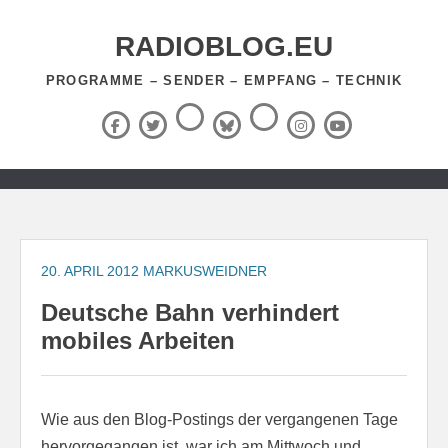
Zum
Inhalt
RADIOBLOG.EU
springen
PROGRAMME – SENDER – EMPFANG – TECHNIK
Threads
RSS-
Facebook
X
BlueSky
Instagram
YouTube
Feed
(Twitter)
Zum
Inhalt
springen
20. APRIL 2012
MARKUSWEIDNER
Deutsche Bahn verhindert
mobiles Arbeiten
Wie aus den Blog-Postings der vergangenen Tage
hervorgegangen ist, war ich am Mittwoch und