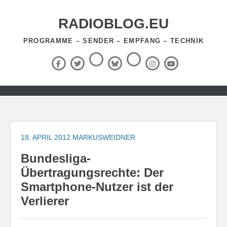
Zum
Inhalt
RADIOBLOG.EU
springen
PROGRAMME – SENDER – EMPFANG – TECHNIK
Threads
RSS-
Facebook
X
BlueSky
Instagram
YouTube
Feed
(Twitter)
Zum
Inhalt
springen
18. APRIL 2012
MARKUSWEIDNER
Bundesliga-
Übertragungsrechte: Der
Smartphone-Nutzer ist der
Verlierer