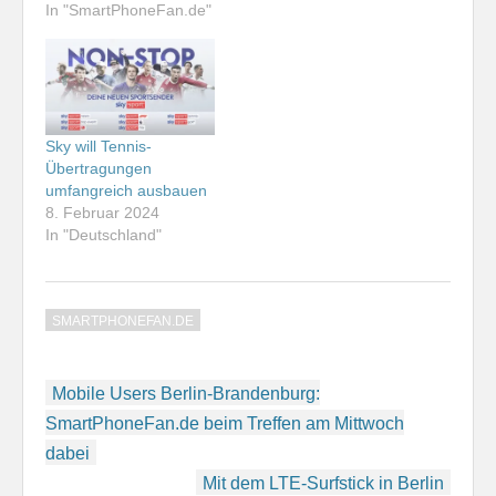
In "SmartPhoneFan.de"
Sky will Tennis-
Übertragungen
umfangreich ausbauen
8. Februar 2024
In "Deutschland"
SMARTPHONEFAN.DE
Beitragsnavigation
Mobile Users Berlin-Brandenburg:
SmartPhoneFan.de beim Treffen am Mittwoch
dabei
Mit dem LTE-Surfstick in Berlin