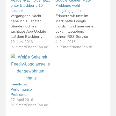
Reader-Nachfolger jetzt
Google Reader: RSS-
unter Blackberry 10
Probleme wohl
nutzbar
endgültig gelöst
Vergangene Nacht
Erinnern wir uns: Im
habe ich zu später
März hatte Google
Stunde noch ein
plötzlich und unerwartet
wichtiges App-Update
bekanntgegeben,
auf dem Blackberry
seinen RSS-Service
Q10 und dem
19. Juni 2013
Google Reader
4. Juni 2013
Blackberry Z10
In "SmartPhoneFan.de"
einzustellen. Auf der
In "SmartPhoneFan.de"
erhalten: Der
Suche nach Alternativen
gNewsReader
bin ich seinerzeit bei
synchronisiert jetzt nicht
Feedly gelandet. Ich
nur mit dem in wenigen
habe mich mit Feedly in
Tagen sterbenden
den vergangenen
Google Reader,
Monaten angefreundet
sondern auch mit
und bin mit dem Dienst
Feedly mit
Feedly. Ich habe sofort
auch heute noch sehr
Performance-
meinen Google-Account
zufrieden. Es gibt
Problemen
durch den Feedly-
allerdings…
27. April 2016
Accunt ersetzt.
In "SmartPhoneFan.de"
Ergebnis: Der Dienst…