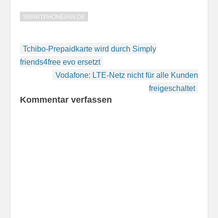
SMARTPHONEFAN.DE
Beitragsnavigation
Tchibo-Prepaidkarte wird durch Simply
friends4free evo ersetzt
Vodafone: LTE-Netz nicht für alle Kunden
freigeschaltet
Kommentar verfassen