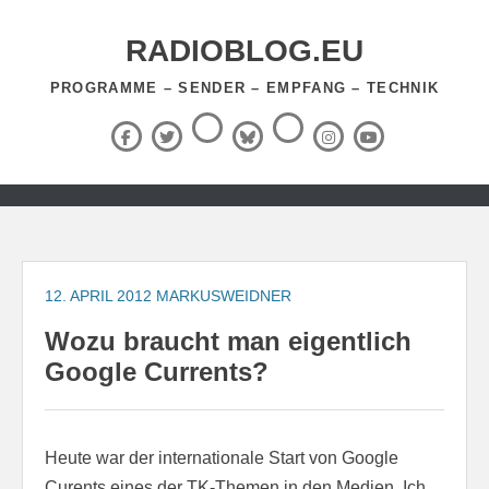
Zum
Inhalt
RADIOBLOG.EU
springen
PROGRAMME – SENDER – EMPFANG – TECHNIK
Threads
RSS-
Facebook
X
BlueSky
Instagram
YouTube
Feed
(Twitter)
Zum
Inhalt
springen
12. APRIL 2012
MARKUSWEIDNER
Wozu braucht man eigentlich
Google Currents?
Heute war der internationale Start von Google
Curents eines der TK-Themen in den Medien. Ich