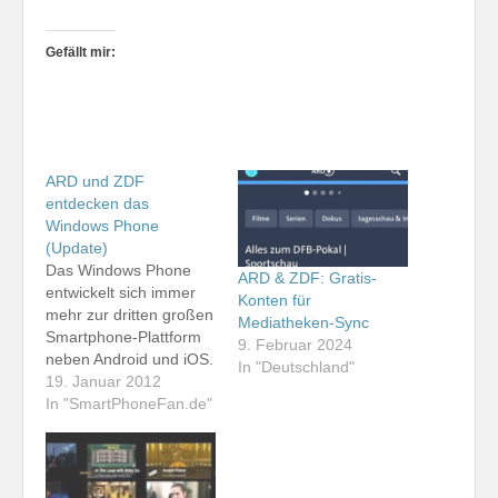
Gefällt mir:
ARD und ZDF
entdecken das
Windows Phone
(Update)
Das Windows Phone
ARD & ZDF: Gratis-
entwickelt sich immer
Konten für
mehr zur dritten großen
Mediatheken-Sync
Smartphone-Plattform
9. Februar 2024
neben Android und iOS.
In "Deutschland"
Das zeigt sich schon
19. Januar 2012
allein anhand der Apps
In "SmartPhoneFan.de"
namhafter Anbieter, die
im Windows
Marketplace for Mobile
zu finden sind.