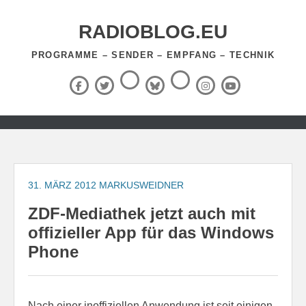
Zum
Inhalt
RADIOBLOG.EU
springen
PROGRAMME – SENDER – EMPFANG – TECHNIK
Threads
RSS-
Facebook
X
BlueSky
Instagram
YouTube
Feed
(Twitter)
Zum
Inhalt
springen
31. MÄRZ 2012
MARKUSWEIDNER
ZDF-Mediathek jetzt auch mit
offizieller App für das Windows
Phone
Nach einer inoffiziellen Anwendung ist seit einigen