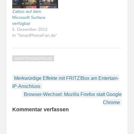
Inzwischen haben auch
ARD und ZDF das
Zattoo auf dem
Windows Phone für sich
Microsoft Surface
entdeckt. So gibt es
verfügbar
nun…
6. Dezember 2012
In "SmartPhoneFan.de"
SMARTPHONEFAN.DE
Beitragsnavigation
Merkwürdige Effekte mit FRITZ!Box am Entertain-
IP-Anschluss
Browser-Wechsel: Mozilla Firefox statt Google
Chrome
Kommentar verfassen