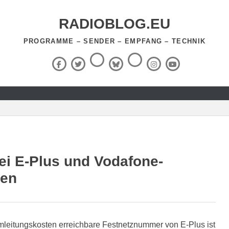
RADIOBLOG.EU
PROGRAMME – SENDER – EMPFANG – TECHNIK
Threads
RSS-
Facebook
X
BlueSky
Instagram
YouTube
Feed
(Twitter)
i E-Plus und Vodafone-
len
leitungskosten erreichbare Festnetznummer von E-Plus ist