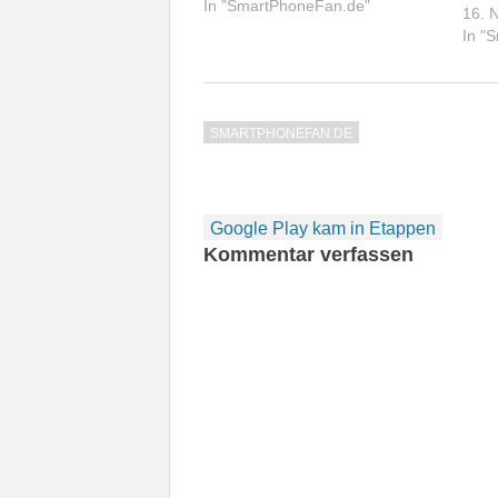
In "SmartPhoneFan.de"
16. 
In "
SMARTPHONEFAN.DE
Beitragsnavigation
Google Play kam in Etappen
Kommentar verfassen