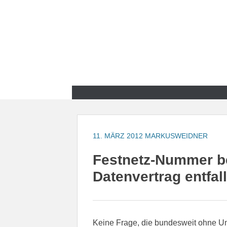
Zum
Inhalt
springen
Zum
Inhalt
springen
11. MÄRZ 2012
MARKUSWEIDNER
Festnetz-Nummer be
Datenvertrag entfal
Keine Frage, die bundesweit ohne Um