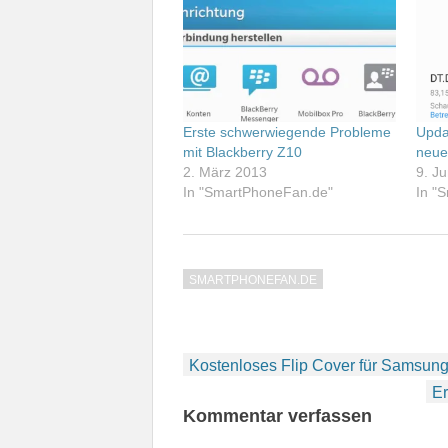
Erste schwerwiegende Probleme
Upda
mit Blackberry Z10
neue
2. März 2013
9. J
In "SmartPhoneFan.de"
In "
SMARTPHONEFAN.DE
Beitragsnavigation
Kostenloses Flip Cover für Samsung
Er
Kommentar verfassen