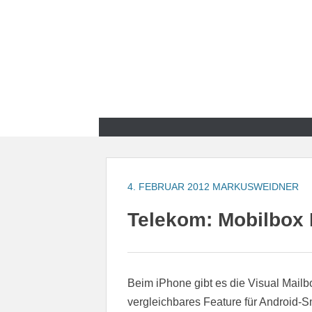
Zum
Inhalt
springen
Zum
Inhalt
springen
4. FEBRUAR 2012
MARKUSWEIDNER
Telekom: Mobilbox P
Beim iPhone gibt es die Visual Mailb
vergleichbares Feature für Android-S