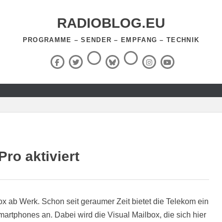
RADIOBLOG.EU
PROGRAMME – SENDER – EMPFANG – TECHNIK
Threads
RSS-
Facebook
X
BlueSky
Instagram
YouTube
Feed
(Twitter)
ro aktiviert
ox ab Werk. Schon seit geraumer Zeit bietet die Telekom ein
martphones an. Dabei wird die Visual Mailbox, die sich hier