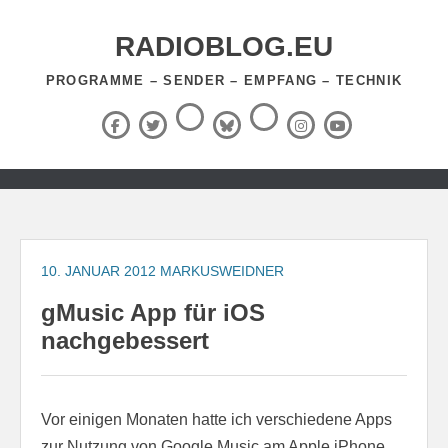
Zum
Inhalt
RADIOBLOG.EU
springen
PROGRAMME – SENDER – EMPFANG – TECHNIK
Threads
RSS-
Facebook
X
BlueSky
Instagram
YouTube
Feed
(Twitter)
Zum
Inhalt
springen
10. JANUAR 2012
MARKUSWEIDNER
gMusic App für iOS
nachgebessert
Vor einigen Monaten hatte ich verschiedene Apps
zur Nutzung von Google Music am Apple iPhone