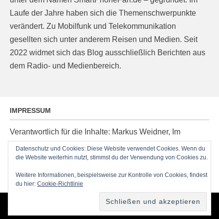
Laufe der Jahre haben sich die Themenschwerpunkte
verändert. Zu Mobilfunk und Telekommunikation
gesellten sich unter anderem Reisen und Medien. Seit
2022 widmet sich das Blog ausschließlich Berichten aus
dem Radio- und Medienbereich.
IMPRESSUM
Verantwortlich für die Inhalte: Markus Weidner, Im
Ziegelacker 20, D-63599 Biebergemünd, E-Mail:
Datenschutz und Cookies: Diese Website verwendet Cookies. Wenn du
post@radioblog.eu
die Website weiterhin nutzt, stimmst du der Verwendung von Cookies zu.
Technik und Administration: Thomas Michel
Weitere Informationen, beispielsweise zur Kontrolle von Cookies, findest
du hier:
Cookie-Richtlinie
Copyright © 2026
RadioBlog.eu
•
Chicago von
Catch Themes