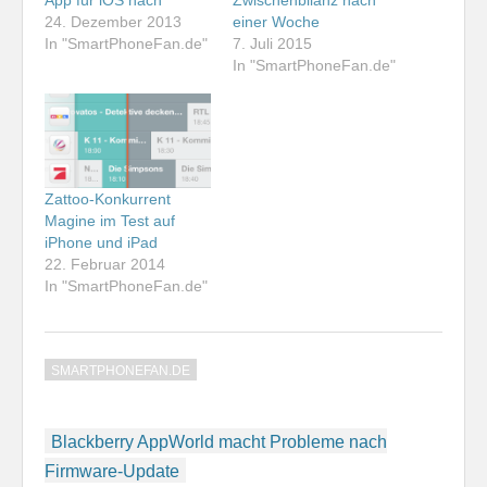
24. Dezember 2013
einer Woche
In "SmartPhoneFan.de"
7. Juli 2015
In "SmartPhoneFan.de"
Zattoo-Konkurrent
Magine im Test auf
iPhone und iPad
22. Februar 2014
In "SmartPhoneFan.de"
SMARTPHONEFAN.DE
Beitragsnavigation
Blackberry AppWorld macht Probleme nach
Firmware-Update