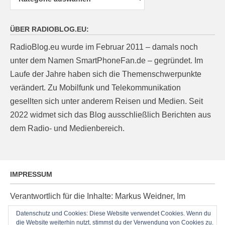
ÜBER RADIOBLOG.EU:
RadioBlog.eu wurde im Februar 2011 – damals noch
unter dem Namen SmartPhoneFan.de – gegründet. Im
Laufe der Jahre haben sich die Themenschwerpunkte
verändert. Zu Mobilfunk und Telekommunikation
gesellten sich unter anderem Reisen und Medien. Seit
2022 widmet sich das Blog ausschließlich Berichten aus
dem Radio- und Medienbereich.
IMPRESSUM
Verantwortlich für die Inhalte: Markus Weidner, Im
Ziegelacker 20, D-63599 Biebergemünd, E-Mail:
Datenschutz und Cookies: Diese Website verwendet Cookies. Wenn du
die Website weiterhin nutzt, stimmst du der Verwendung von Cookies zu.
post@radioblog.eu