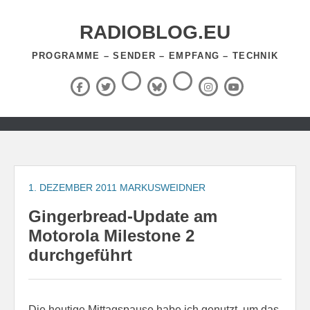
Zum
Inhalt
RADIOBLOG.EU
springen
PROGRAMME – SENDER – EMPFANG – TECHNIK
Threads
RSS-
Facebook
X
BlueSky
Instagram
YouTube
Feed
(Twitter)
Zum
Inhalt
springen
1. DEZEMBER 2011
MARKUSWEIDNER
Gingerbread-Update am
Motorola Milestone 2
durchgeführt
Die heutige Mittagspause habe ich genutzt, um das