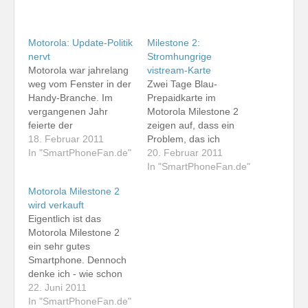
Motorola: Update-Politik
Milestone 2:
nervt
Stromhungrige
Motorola war jahrelang
vistream-Karte
weg vom Fenster in der
Zwei Tage Blau-
Handy-Branche. Im
Prepaidkarte im
vergangenen Jahr
Motorola Milestone 2
feierte der
zeigen auf, dass ein
amerikanische
18. Februar 2011
Problem, das ich
Hersteller ein
In "SmartPhoneFan.de"
speziell mit diesem
20. Februar 2011
Comeback mit dem
Gerät in letzter Zeit
In "SmartPhoneFan.de"
Motorola Droid (USA)
hatte, offenbar
Motorola Milestone 2
bzw. Milestone
ebenfalls an der SIM-
wird verkauft
(Europa). Als das
Karte von vistream lag,
Eigentlich ist das
Android-Smartphone
die ich bis Freitag in
Motorola Milestone 2
noch Ende 2009 auf
diesem Smartphone
ein sehr gutes
den Markt kam, war es
genutzt hatte. Ich
Smartphone. Dennoch
quasi das Premium-
beobachtete in letzter
denke ich - wie schon
Android-Handy
Zeit einen sehr schnell
vor rund einem Jahr
22. Juni 2011
überhaupt. Erste
leer werdenden Akku.…
beim ersten Milestone-
In "SmartPhoneFan.de"
Software-Updates gab