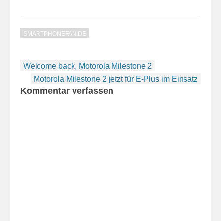
Modell, dass es Zeit
es recht zügig, doch
wird, sich von dem
auf…
Gerät zu trennen. Das
SMARTPHONEFAN.DE
Milestone 1
funktionierte seinerzeit
nach dem Update auf
Beitragsnavigation
Android 2.1 sehr
Welcome back, Motorola Milestone 2
langsam und auch beim
Motorola Milestone 2 jetzt für E-Plus im Einsatz
Milestone…
Kommentar verfassen