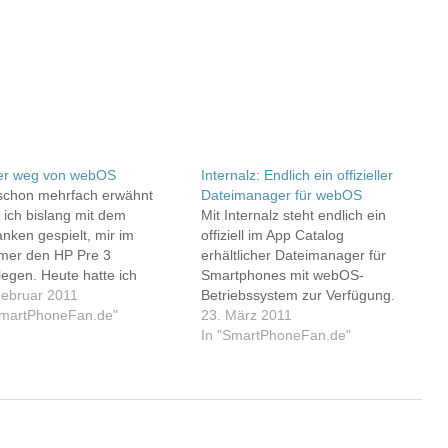
er weg von webOS
Internalz: Endlich ein offizieller
schon mehrfach erwähnt
Dateimanager für webOS
 ich bislang mit dem
Mit Internalz steht endlich ein
nken gespielt, mir im
offiziell im App Catalog
er den HP Pre 3
erhältlicher Dateimanager für
legen. Heute hatte ich
Smartphones mit webOS-
genheit, den Pre Plus, der
Februar 2011
Betriebssystem zur Verfügung.
 unter dem Namen Palm auf
SmartPhoneFan.de"
Bislang gab es das Programm
23. März 2011
Markt kam, zu testen. Er
schon als Homebrew-App. Jetzt
In "SmartPhoneFan.de"
e im 1:1 Tausch gegen mein
kann man Internalz ganz offiziell
s One sogar mein
für 3,99 Euro im regulären
entum…
Software-Shop für die Palm-Pre-
und Palm-Pixi-Modelle erwerben.
Ich habe mir die App zugelegt