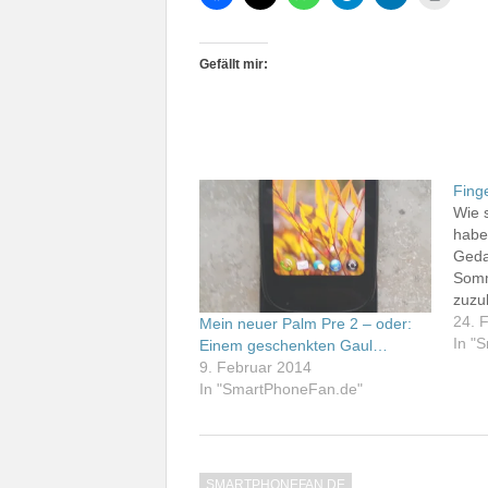
Gefällt mir:
Fing
Wie 
habe
Geda
Somm
zuzu
Gele
24. 
Mein neuer Palm Pre 2 – oder:
noch
In "
Einem geschenkten Gaul…
den 
9. Februar 2014
hätt
In "SmartPhoneFan.de"
Nexu
Eig
SMARTPHONEFAN.DE