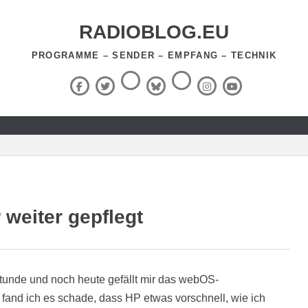
RADIOBLOG.EU
PROGRAMME – SENDER – EMPFANG – TECHNIK
Threads
RSS-
Facebook
X
BlueSky
Instagram
YouTube
Feed
(Twitter)
weiter gepflegt
Stunde und noch heute gefällt mir das webOS-
fand ich es schade, dass HP etwas vorschnell, wie ich