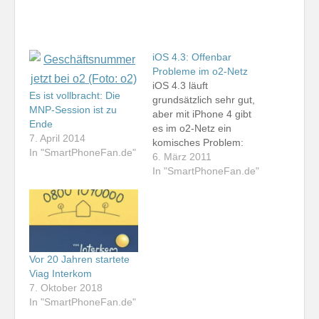
iOS 4.3: Offenbar
Probleme im o2-Netz
iOS 4.3 läuft
Es ist vollbracht: Die
grundsätzlich sehr gut,
MNP-Session ist zu
aber mit iPhone 4 gibt
Ende
es im o2-Netz ein
7. April 2014
komisches Problem:
In "SmartPhoneFan.de"
Wähle ich eine
6. März 2011
netzinterne Rufnummer
In "SmartPhoneFan.de"
im internationalen
Format (+49 176 ...) an,
so hört man erst für
einige Sekunden gar
nichts, danach
entweder eine Ansage,
Vor 20 Jahren startete
nach der der
Viag Interkom
gewünschte Teilnehmer
7. Oktober 2018
nicht erreichbar ist…
In "SmartPhoneFan.de"