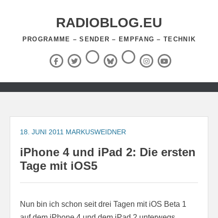
Zum
Inhalt
RADIOBLOG.EU
springen
PROGRAMME – SENDER – EMPFANG – TECHNIK
Threads
RSS-
Facebook
X
BlueSky
Instagram
YouTube
Feed
(Twitter)
Zum
Inhalt
springen
18. JUNI 2011
MARKUSWEIDNER
iPhone 4 und iPad 2: Die ersten
Tage mit iOS5
Nun bin ich schon seit drei Tagen mit iOS Beta 1
auf dem iPhone 4 und dem iPad 2 unterwegs.