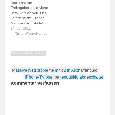
Apple hat am
Sehr nervend ist, dass
wie beim letzten Mal -
Freitagabend die vierte
auch zwischen den
direkt am iPhone 4 bzw.
Beta-Version von iOS5
Beta-Versionen kein
iPad 2 installieren.
veröffentlicht. Dieses
Update möglich ist. Man
Das…
Mal war die Installation
muss…
so einfach wie noch nie
24. Juli 2011
möglich. Erstmals
In "SmartPhoneFan.de"
ermöglicht Apple die
Aktualisierung über den
am iPhone bzw. iPad
SMARTPHONEFAN.DE
verfügbaren Internet-
Zugang. Eine
Verbindung mit dem
Beitragsnavigation
Mac ist nicht
Massive Netzprobleme mit o2 in Aschaffenburg
erforderlich. Das iPad 2
iPhone-TV offenbar endgültig abgeschaltet
hatte gar nicht
Kommentar verfassen
nachgefragt, ob…