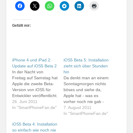
Gefällt mir:
iPhone 4 und iPad 2:
iOS5 Beta 5: Installation
Update auf iOS5 Beta 2
zieht sich über Stunden
In der Nacht von
hin
Freitag auf Samstag hat
Da denkt man an einem
Apple die zweite Beta-
Sonntagmorgen nichts
Version von iOS5 für
böses und siehe da,
Entwickler veröffentlicht.
Apple hat - was es
Zudem ist iTunes 10.5
26. Juni 2011
vorher noch nie gab -
Beta 2 für den Mac
In "SmartPhoneFan.de"
an einem
7. August 2011
verfügbar. Ich habe
Samstagabend eine
In "SmartPhoneFan.de"
mich gestern
neue iOS-Betaversion
iOS5 Beta 4: Installation
Nachmittag mit der
freigegeben. Also wollte
so einfach wie noch nie
Installation befasst.
ich iOS5 Beta 5 wieder -