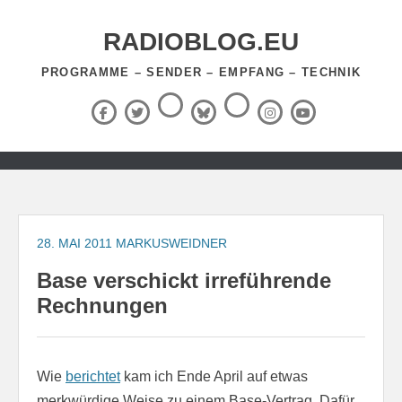
Zum
Inhalt
RADIOBLOG.EU
springen
PROGRAMME – SENDER – EMPFANG – TECHNIK
Threads
RSS-
Facebook
X
BlueSky
Instagram
YouTube
Feed
(Twitter)
Zum
Inhalt
springen
28. MAI 2011
MARKUSWEIDNER
Base verschickt irreführende
Rechnungen
Wie
berichtet
kam ich Ende April auf etwas
merkwürdige Weise zu einem Base-Vertrag. Dafür