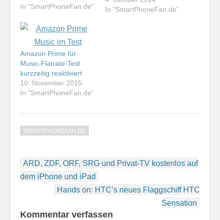
In "SmartPhoneFan.de"
In "SmartPhoneFan.de"
Amazon Prime für
Music-Flatrate-Test
kurzzeitig reaktiviert
10. November 2015
In "SmartPhoneFan.de"
SMARTPHONEFAN.DE
Beitragsnavigation
ARD, ZDF, ORF, SRG und Privat-TV kostenlos auf
dem iPhone und iPad
Hands on: HTC’s neues Flaggschiff HTC
Sensation
Kommentar verfassen