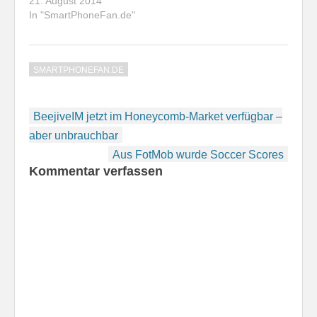
21. August 2014
In "SmartPhoneFan.de"
SMARTPHONEFAN.DE
Beitragsnavigation
BeejiveIM jetzt im Honeycomb-Market verfügbar –
aber unbrauchbar
Aus FotMob wurde Soccer Scores
Kommentar verfassen