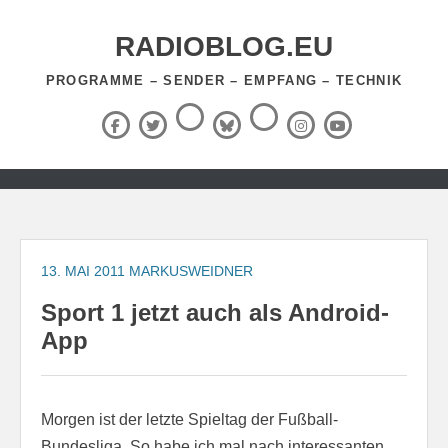
Zum
Inhalt
RADIOBLOG.EU
springen
PROGRAMME – SENDER – EMPFANG – TECHNIK
Threads
RSS-
Facebook
X
BlueSky
Instagram
YouTube
Feed
(Twitter)
Zum
Inhalt
springen
13. MAI 2011
MARKUSWEIDNER
Sport 1 jetzt auch als Android-
App
Morgen ist der letzte Spieltag der Fußball-
Bundesliga. So habe ich mal nach interessanten