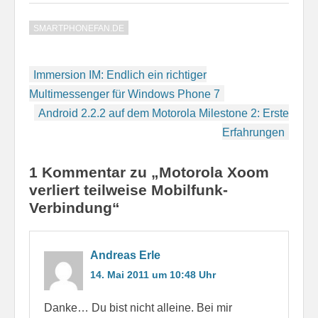
Einerseits brauche ich
das Gerät nicht wirklich.
SMARTPHONEFAN.DE
Andererseits ist es sehr
reizvoll. das iPad 2 mit
dem ersten
Beitragsnavigation
ernstzunehmenden
Immersion IM: Endlich ein richtiger
Konkurrenten mit
Multimessenger für Windows Phone 7
Honeycomb-
Android 2.2.2 auf dem Motorola Milestone 2: Erste
Betriebssystem zu…
Erfahrungen
1 Kommentar zu „Motorola Xoom
verliert teilweise Mobilfunk-
Verbindung“
Andreas Erle
14. Mai 2011 um 10:48 Uhr
Danke… Du bist nicht alleine. Bei mir