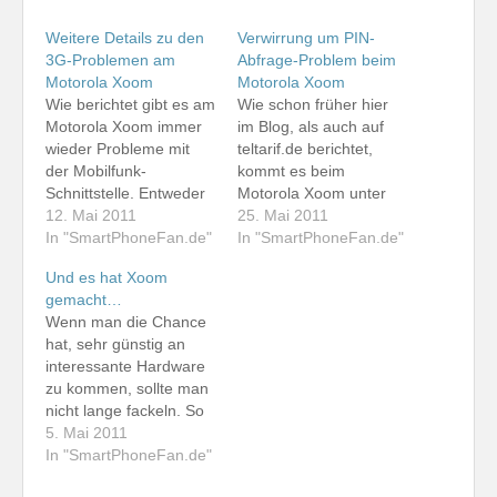
Weitere Details zu den
Verwirrung um PIN-
3G-Problemen am
Abfrage-Problem beim
Motorola Xoom
Motorola Xoom
Wie berichtet gibt es am
Wie schon früher hier
Motorola Xoom immer
im Blog, als auch auf
wieder Probleme mit
teltarif.de berichtet,
der Mobilfunk-
kommt es beim
Schnittstelle. Entweder
Motorola Xoom unter
es erscheint im Display
12. Mai 2011
anderem zum Problem,
25. Mai 2011
der Hinweis, es sei
In "SmartPhoneFan.de"
dass das Tablet immer
In "SmartPhoneFan.de"
keine SIM eingelegt,
wieder die PIN der SIM-
Und es hat Xoom
oder man wird zu einer
Karte neu abfragt oder
gemacht…
neuerlichen PIN-
dass die SIM nicht mehr
Wenn man die Chance
Eingabe aufgefordert.
erkannt wird. Gerade
hat, sehr günstig an
Inzwischen berichtete in
am vergangenen
interessante Hardware
einem Online-Forum
Wochenende trat dieser
zu kommen, sollte man
auch ein Base-Nutzer
Fehler bei meinem
nicht lange fackeln. So
von diesem Problem.
Gerät wieder…
warte ich nun mit
5. Mai 2011
Es ist also nicht auf
Spannung auf mein
In "SmartPhoneFan.de"
o2…
Motorola Xoom.