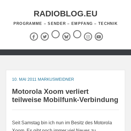
Zum
Inhalt
RADIOBLOG.EU
springen
PROGRAMME – SENDER – EMPFANG – TECHNIK
Threads
RSS-
Facebook
X
BlueSky
Instagram
YouTube
Feed
(Twitter)
Zum
Inhalt
springen
10. MAI 2011
MARKUSWEIDNER
Motorola Xoom verliert
teilweise Mobilfunk-Verbindung
Seit Samstag bin ich nun im Besitz des Motorola
Xoom. Es gibt noch immer viel Neues zu