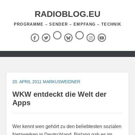
Zum
Inhalt
RADIOBLOG.EU
springen
PROGRAMME – SENDER – EMPFANG – TECHNIK
Threads
RSS-
Facebook
X
BlueSky
Instagram
YouTube
Feed
(Twitter)
Zum
Inhalt
springen
20. APRIL 2011
MARKUSWEIDNER
WKW entdeckt die Welt der
Apps
Wer kennt wen gehört zu den beliebtesten sozialen
Netzwerken in Deutschland. Bislang gab es im