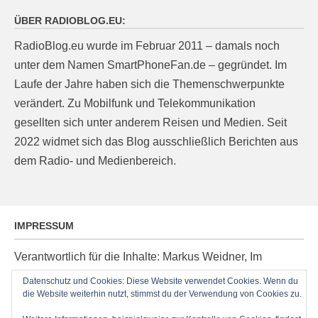
ÜBER RADIOBLOG.EU:
RadioBlog.eu wurde im Februar 2011 – damals noch
unter dem Namen SmartPhoneFan.de – gegründet. Im
Laufe der Jahre haben sich die Themenschwerpunkte
verändert. Zu Mobilfunk und Telekommunikation
gesellten sich unter anderem Reisen und Medien. Seit
2022 widmet sich das Blog ausschließlich Berichten aus
dem Radio- und Medienbereich.
IMPRESSUM
Verantwortlich für die Inhalte: Markus Weidner, Im
Ziegelacker 20, D-63599 Biebergemünd, E-Mail:
Datenschutz und Cookies: Diese Website verwendet Cookies. Wenn du
post@radioblog.eu
die Website weiterhin nutzt, stimmst du der Verwendung von Cookies zu.
Technik und Administration: Thomas Michel